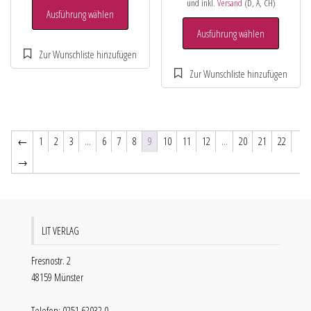
und inkl.
Versand
(D, A, CH)
Ausführung wählen
Ausführung wählen
←
1
2
3
…
6
7
8
9
10
11
12
…
20
21
22
→
LIT VERLAG
Fresnostr. 2
48159 Münster
Telefon: 0251 62032 0