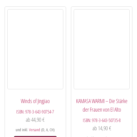
Winds of Jingjiao
KAMASA WARMI – Die Stärke
der Frauen von El Alto
ISBN:
978-3-643-90754-7
ab
44,90
€
ISBN:
978-3-643-50735-8
ab
14,90
€
und inkl.
Versand
(D, A, CH)