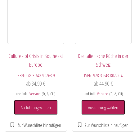
Cultures of Crisis in Southeast
Die italienische Küche in der
Europe
Schweiz
ISBN:
978-3-643-90763-9
ISBN:
978-3-643-80222-4
ab
34,90
€
ab
44,90
€
und inkl.
Versand
(D, A, CH)
und inkl.
Versand
(D, A, CH)
Ausführung wählen
Ausführung wählen