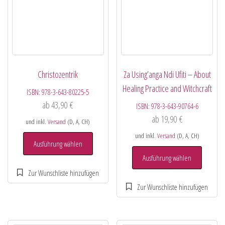
Christozentrik
Za Using’anga Ndi Ufiti – About
Healing Practice and Witchcraft
ISBN:
978-3-643-80225-5
ab
43,90
€
ISBN:
978-3-643-90764-6
ab
19,90
€
und inkl.
Versand
(D, A, CH)
und inkl.
Versand
(D, A, CH)
Ausführung wählen
Ausführung wählen