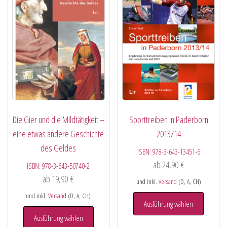
Die Gier und die Mildtätigkeit –
Sporttreiben in Paderborn
eine etwas andere Geschichte
2013/14
des Geldes
ISBN:
978-3-643-13451-6
ab
24,90
€
ISBN:
978-3-643-50740-2
ab
19,90
€
und inkl.
Versand
(D, A, CH)
und inkl.
Versand
(D, A, CH)
Ausführung wählen
Ausführung wählen