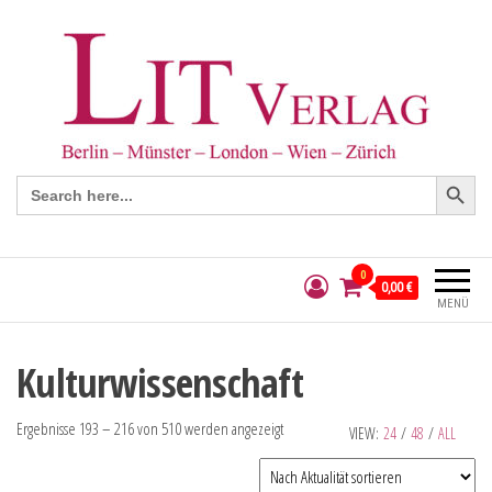
Search Button
Search
for:
0
0,00 €
MENÜ
Kulturwissenschaft
Ergebnisse 193 – 216 von 510 werden angezeigt
VIEW:
24
/
48
/
ALL