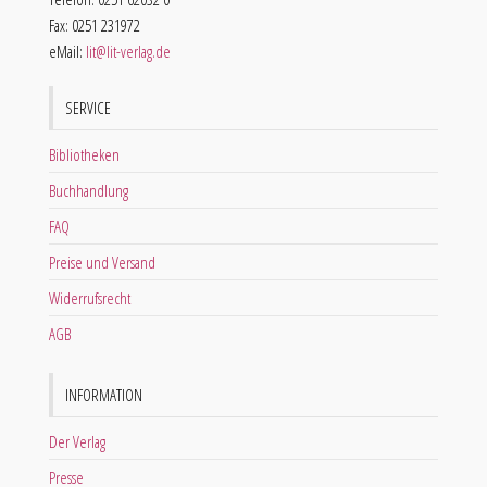
Fax: 0251 231972
eMail:
lit@lit-verlag.de
SERVICE
Bibliotheken
Buchhandlung
FAQ
Preise und Versand
Widerrufsrecht
AGB
INFORMATION
Der Verlag
Presse