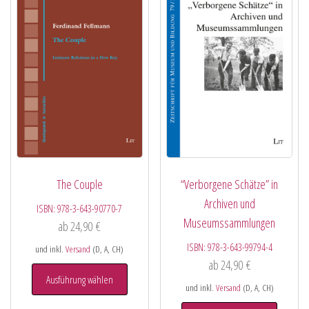
The Couple
“Verborgene Schätze” in
Archiven und
ISBN:
978-3-643-90770-7
Museumssammlungen
ab
24,90
€
ISBN:
978-3-643-99794-4
und inkl.
Versand
(D, A, CH)
ab
24,90
€
Ausführung wählen
und inkl.
Versand
(D, A, CH)