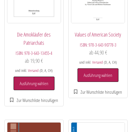
Die Amokläufer des
Values of American Society
Patriarchats
ISBN:
978-3-643-90778-3
ab
44,90
€
ISBN:
978-3-643-13455-4
ab
19,90
€
und inkl.
Versand
(D, A, CH)
und inkl.
Versand
(D, A, CH)
Ausführung wählen
Ausführung wählen