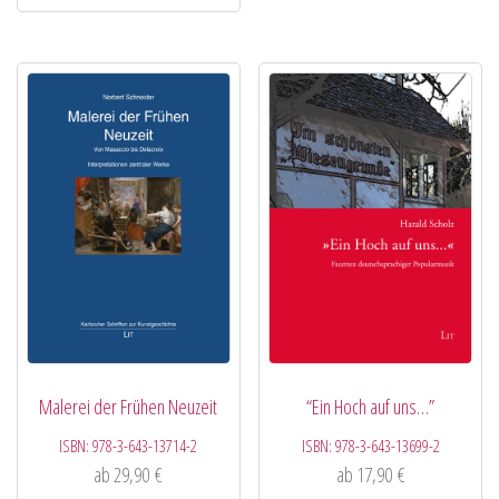
Malerei der Frühen Neuzeit
“Ein Hoch auf uns…”
ISBN:
978-3-643-13714-2
ISBN:
978-3-643-13699-2
ab
29,90
€
ab
17,90
€