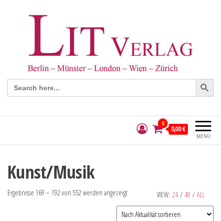
Search Button
Search
for:
0
0,00 €
MENÜ
Kunst/Musik
Ergebnisse 169 – 192 von 552 werden angezeigt
VIEW:
24
/
48
/
ALL