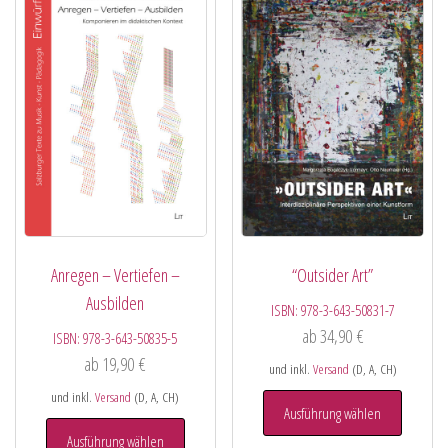
Anregen – Vertiefen –
“Outsider Art”
Ausbilden
ISBN:
978-3-643-50831-7
ab
34,90
€
ISBN:
978-3-643-50835-5
ab
19,90
€
und inkl.
Versand
(D, A, CH)
und inkl.
Versand
(D, A, CH)
Ausführung wählen
Ausführung wählen