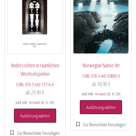
Anderssehen in räumlichen
Norwegian Native Art
Wechselspielen
ISBN:
978-3-643-90880-3
ab
34,90
€
ISBN:
978-3-643-13716-6
ab
29,90
€
und inkl.
Versand
(D, A, CH)
und inkl.
Versand
(D, A, CH)
Ausführung wählen
Ausführung wählen