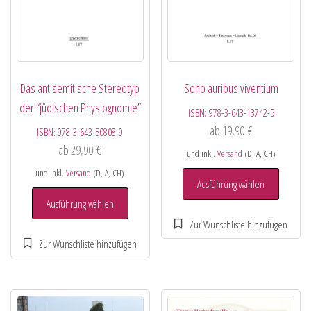
Das antisemitische Stereotyp
Sono auribus viventium
der “jüdischen Physiognomie”
ISBN:
978-3-643-13742-5
ab
19,90
€
ISBN:
978-3-643-50808-9
ab
29,90
€
und inkl.
Versand
(D, A, CH)
und inkl.
Versand
(D, A, CH)
Ausführung wählen
Ausführung wählen