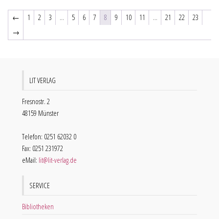
←
1
2
3
…
5
6
7
8
9
10
11
…
21
22
23
→
LIT VERLAG
Fresnostr. 2
48159 Münster
Telefon: 0251 62032 0
Fax: 0251 231972
eMail:
lit@lit-verlag.de
SERVICE
Bibliotheken