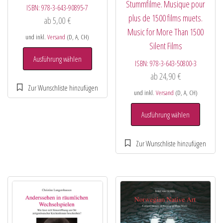
Stummfilme. Musique pour
ISBN:
978-3-643-90895-7
plus de 1500 films muets.
ab
5,00
€
Music for More Than 1500
und inkl.
Versand
(D, A, CH)
Silent Films
Ausführung wählen
ISBN:
978-3-643-50800-3
ab
24,90
€
und inkl.
Versand
(D, A, CH)
Ausführung wählen