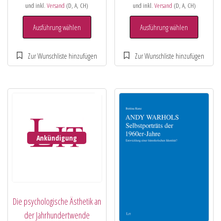
und inkl.
Versand
(D, A, CH)
und inkl.
Versand
(D, A, CH)
Ausführung wählen
Ausführung wählen
Ankündigung
Die psychologische Ästhetik an
der Jahrhundertwende