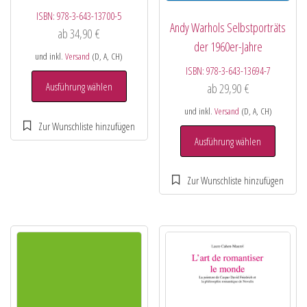
ISBN:
978-3-643-13700-5
Andy Warhols Selbstporträts
ab
34,90
€
der 1960er-Jahre
und inkl.
Versand
(D, A, CH)
ISBN:
978-3-643-13694-7
Ausführung wählen
ab
29,90
€
und inkl.
Versand
(D, A, CH)
Ausführung wählen