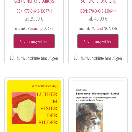
Gentlemen und Dandys
Seniorenchorleitung
ISBN:
978-3-643-13877-4
ISBN:
978-3-643-13864-4
ab
29,90
€
ab
49,90
€
und inkl.
Versand
(D, A, CH)
und inkl.
Versand
(D, A, CH)
Ausführung wählen
Ausführung wählen