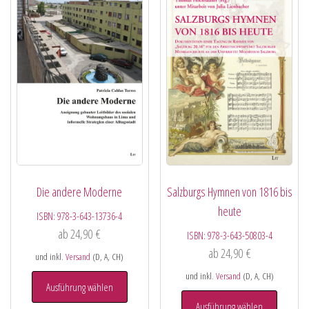
Die andere Moderne
Salzburgs Hymnen von 1816 bis
heute
ISBN:
978-3-643-13736-4
ab
24,90
€
ISBN:
978-3-643-50803-4
ab
24,90
€
und inkl.
Versand
(D, A, CH)
und inkl.
Versand
(D, A, CH)
Ausführung wählen
Ausführung wählen