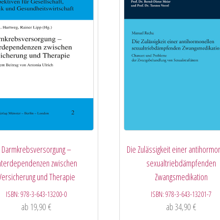
Darmkrebsversorgung –
Die Zulässigkeit einer antihormo
nterdependenzen zwischen
sexualtriebdämpfenden
Versicherung und Therapie
Zwangsmedikation
ISBN:
978-3-643-13200-0
ISBN:
978-3-643-13201-7
ab
19,90
€
ab
34,90
€