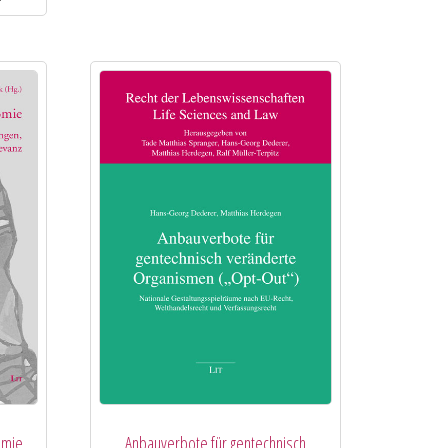
omie
Anbauverbote für gentechnisch