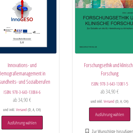
Innovations- und
Forschungsethik und klinisc
Demografiemanagement in
Forschung
undheits- und Sozialberufen
ISBN:
978-3-643-13081-5
ab
34,90
€
ISBN:
978-3-643-13084-6
ab
34,90
€
und inkl.
Versand
(D, A, CH)
und inkl.
Versand
(D, A, CH)
Ausführung wählen
Ausführung wählen