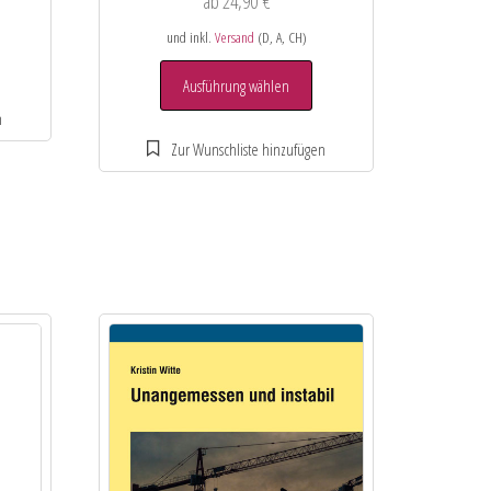
ab
24,90
€
und inkl.
Versand
(D, A, CH)
Ausführung wählen