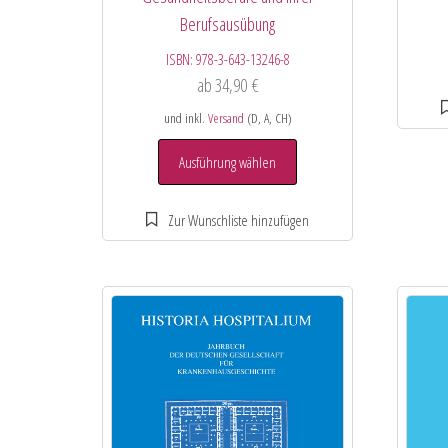
Berufsausübung
ISBN:
978-3-643-13246-8
ab
34,90
€
und inkl.
Versand
(D, A, CH)
Ausführung wählen