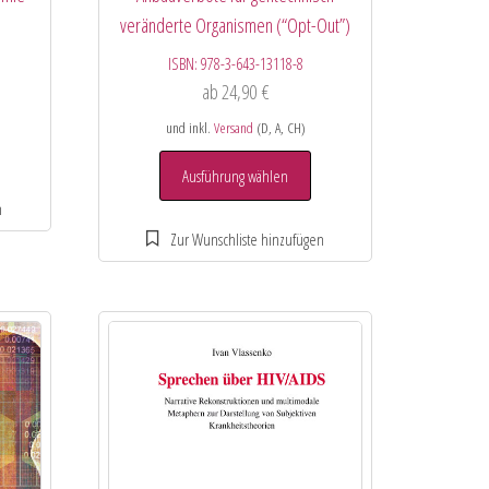
veränderte Organismen (“Opt-Out”)
ISBN:
978-3-643-13118-8
ab
24,90
€
und inkl.
Versand
(D, A, CH)
Ausführung wählen