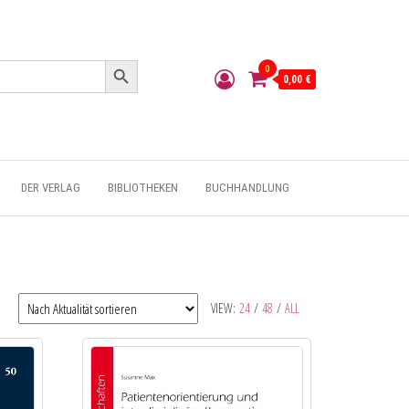
Search Button
0
0,00 €
DER VERLAG
BIBLIOTHEKEN
BUCHHANDLUNG
VIEW:
24
/
48
/
ALL