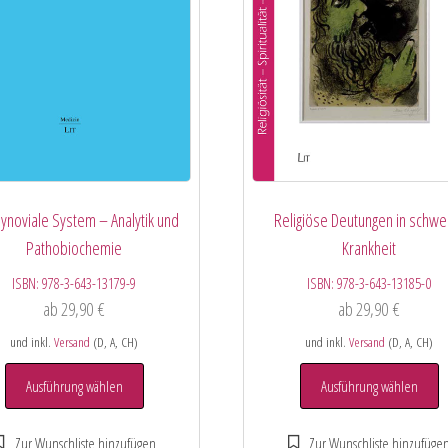
ynoviale System – Analytik und
Religiöse Deutungen in schwe
Pathobiochemie
Krankheit
ISBN:
978-3-643-13179-9
ISBN:
978-3-643-13185-0
ab
29,90
€
ab
29,90
€
und inkl.
Versand
(D, A, CH)
und inkl.
Versand
(D, A, CH)
Ausführung wählen
Ausführung wählen