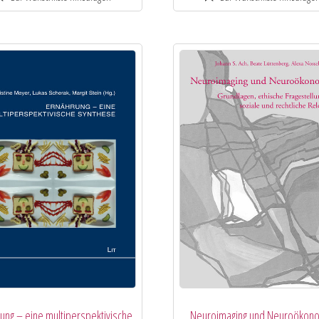
ung – eine multiperspektivische
Neuroimaging und Neuroökon