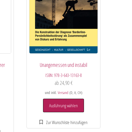
rer
Unangemessen und instabil
ISBN:
978-3-643-13163-8
ab
24,90
€
und inkl.
Versand
(D, A, CH)
Ausführung wählen