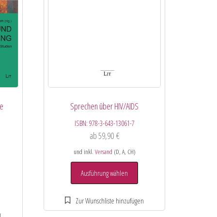
he
Sprechen über HIV/AIDS
ISBN:
978-3-643-13061-7
ab
59,90
€
und inkl.
Versand
(D, A, CH)
Ausführung wählen