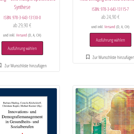
Synthese
ISBN:
978-3-643-13115-7
ab
24,90
€
ISBN:
978-3-643-13130-0
ab
29,90
€
und inkl.
Versand
(D, A, CH)
und inkl.
Versand
(D, A, CH)
Ausführung wählen
Ausführung wählen