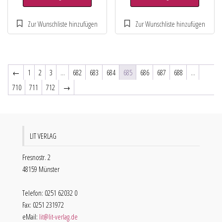
←
1
2
3
…
682
683
684
685
686
687
688
…
710
711
712
→
LIT VERLAG
Fresnostr. 2
48159 Münster
Telefon: 0251 62032 0
Fax: 0251 231972
eMail:
lit@lit-verlag.de