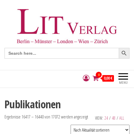
Search Button
Search
for:
0
0,00 €
MENÜ
Publikationen
Ergebnisse 16417 – 16440 von 17072 werden angezeigt
VIEW:
24
/
48
/
ALL