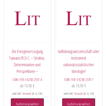
Die Energieversorgung
Aufklärungswissenschaft oder
Taiwans/R.O.C. – Struktur,
Instrument
Determinanten und
nationalsozialistischer
Perspektiven –
Ideologie?
ISBN:
978-3-8258-2557-4
ISBN:
978-3-8258-2578-7
ab
19,90
€
ab
19,90
€
und inkl.
Versand
(D, A, CH)
und inkl.
Versand
(D, A, CH)
Ausführung wählen
Ausführung wählen