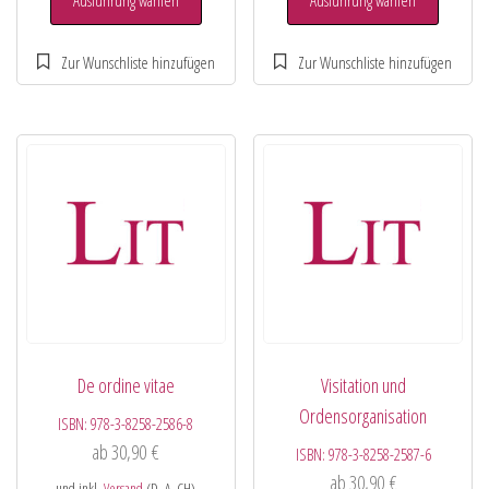
De ordine vitae
Visitation und
Ordensorganisation
ISBN:
978-3-8258-2586-8
ab
30,90
€
ISBN:
978-3-8258-2587-6
ab
30,90
€
und inkl.
Versand
(D, A, CH)