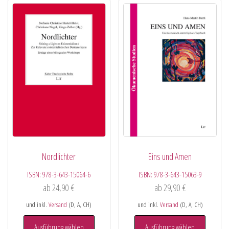
Nordlichter
Eins und Amen
ISBN:
978-3-643-15064-6
ISBN:
978-3-643-15063-9
ab
24,90
€
ab
29,90
€
und inkl.
Versand
(D, A, CH)
und inkl.
Versand
(D, A, CH)
Ausführung wählen
Ausführung wählen