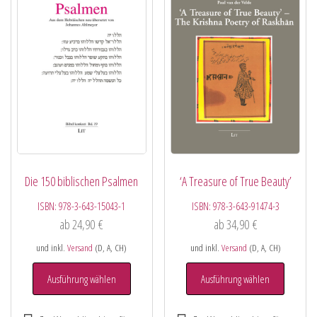
Die 150 biblischen Psalmen
‘A Treasure of True Beauty’
ISBN:
978-3-643-15043-1
ISBN:
978-3-643-91474-3
ab
24,90
€
ab
34,90
€
und inkl.
Versand
(D, A, CH)
und inkl.
Versand
(D, A, CH)
Ausführung wählen
Ausführung wählen