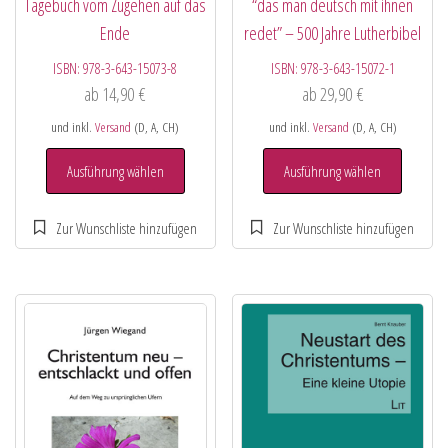
Tagebuch vom Zugehen auf das
“das man deutsch mit ihnen
Ende
redet” – 500 Jahre Lutherbibel
ISBN:
978-3-643-15073-8
ISBN:
978-3-643-15072-1
ab
14,90
€
ab
29,90
€
und inkl.
Versand
(D, A, CH)
und inkl.
Versand
(D, A, CH)
Ausführung wählen
Ausführung wählen