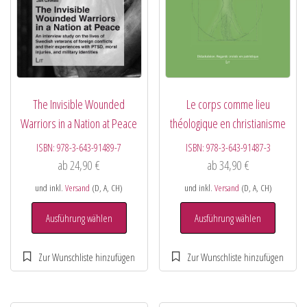
The Invisible Wounded
Le corps comme lieu
Warriors in a Nation at Peace
théologique en christianisme
ISBN:
978-3-643-91489-7
ISBN:
978-3-643-91487-3
ab
24,90
€
ab
34,90
€
und inkl.
Versand
(D, A, CH)
und inkl.
Versand
(D, A, CH)
Ausführung wählen
Ausführung wählen