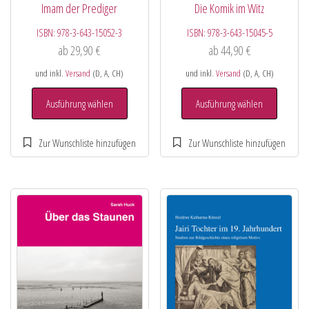
Imam der Prediger
Die Komik im Witz
ISBN:
978-3-643-15052-3
ISBN:
978-3-643-15045-5
ab
29,90
€
ab
44,90
€
und inkl.
Versand
(D, A, CH)
und inkl.
Versand
(D, A, CH)
Ausführung wählen
Ausführung wählen