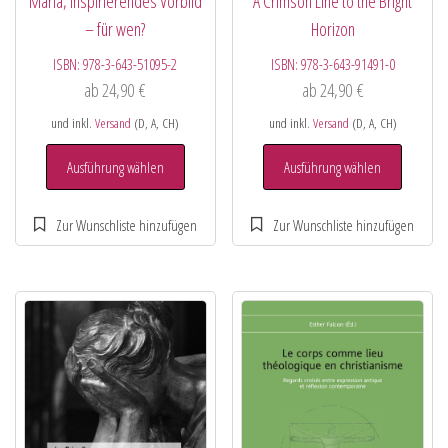
Maria, inspirierendes Vorbild
A Crimson Line to the Bright
– für wen?
Horizon
ISBN:
978-3-643-51095-2
ISBN:
978-3-643-91491-0
ab
24,90
€
ab
24,90
€
und inkl.
Versand
(D, A, CH)
und inkl.
Versand
(D, A, CH)
Ausführung wählen
Ausführung wählen