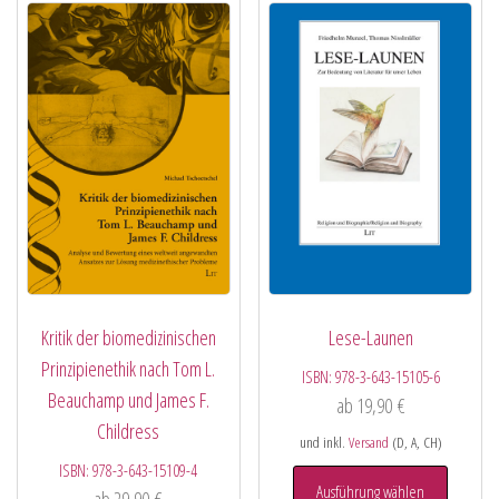
Kritik der biomedizinischen
Lese-Launen
Prinzipienethik nach Tom L.
ISBN:
978-3-643-15105-6
Beauchamp und James F.
ab
19,90
€
Childress
und inkl.
Versand
(D, A, CH)
ISBN:
978-3-643-15109-4
Ausführung wählen
ab
29,90
€