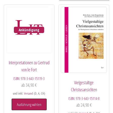
Ankündigung
Interpretationen zu Gertrud
von le Fort
ISBN:
978-3-643-15119-3
Vielgestaltige
ab
34,90
€
Christusansichten
und inkl.
Versand
(D, A, CH)
ISBN:
978-3-643-15114-8
Ausführung wählen
ab
24,90
€