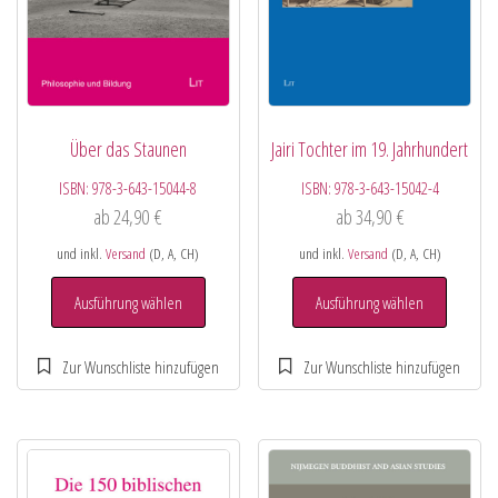
Über das Staunen
Jairi Tochter im 19. Jahrhundert
ISBN:
978-3-643-15044-8
ISBN:
978-3-643-15042-4
ab
24,90
€
ab
34,90
€
und inkl.
Versand
(D, A, CH)
und inkl.
Versand
(D, A, CH)
Ausführung wählen
Ausführung wählen