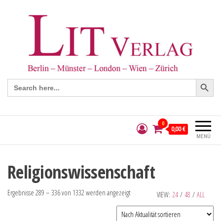
Search Button
Search
for:
0
0,00 €
MENÜ
Religionswissenschaft
Ergebnisse 289 – 336 von 1332 werden angezeigt
VIEW:
24
/
48
/
ALL