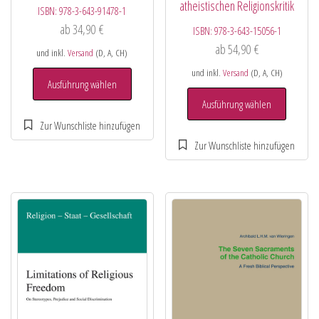
atheistischen Religionskritik
ISBN:
978-3-643-91478-1
ab
34,90
€
ISBN:
978-3-643-15056-1
ab
54,90
€
und inkl.
Versand
(D, A, CH)
und inkl.
Versand
(D, A, CH)
Ausführung wählen
Ausführung wählen