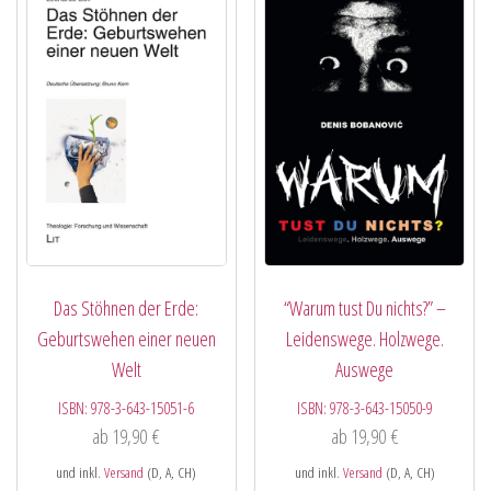
Das Stöhnen der Erde:
“Warum tust Du nichts?” –
Geburtswehen einer neuen
Leidenswege. Holzwege.
Welt
Auswege
ISBN:
978-3-643-15051-6
ISBN:
978-3-643-15050-9
ab
19,90
€
ab
19,90
€
und inkl.
Versand
(D, A, CH)
und inkl.
Versand
(D, A, CH)