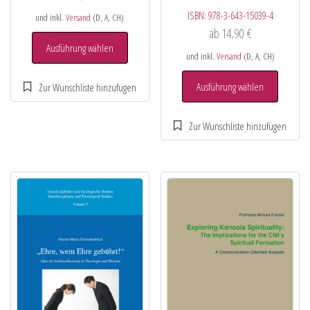
ISBN:
978-3-643-15039-4
und inkl.
Versand
(D, A, CH)
ab
14,90
€
Ausführung wählen
und inkl.
Versand
(D, A, CH)
Ausführung wählen