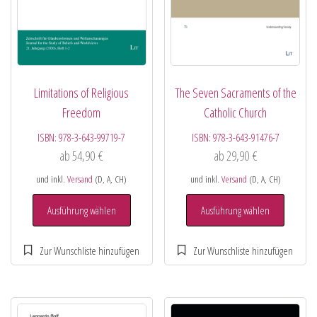
Limitations of Religious
The Seven Sacraments of the
Freedom
Catholic Church
ISBN:
978-3-643-99719-7
ISBN:
978-3-643-91476-7
ab
54,90
€
ab
29,90
€
und inkl.
Versand
(D, A, CH)
und inkl.
Versand
(D, A, CH)
Ausführung wählen
Ausführung wählen