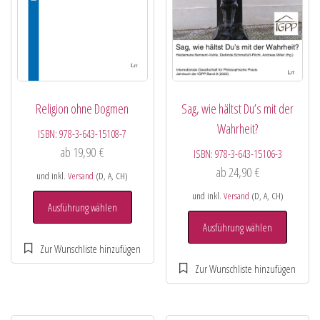
Religion ohne Dogmen
Sag, wie hältst Du’s mit der
Wahrheit?
ISBN:
978-3-643-15108-7
ab
19,90
€
ISBN:
978-3-643-15106-3
ab
24,90
€
und inkl.
Versand
(D, A, CH)
und inkl.
Versand
(D, A, CH)
Ausführung wählen
Ausführung wählen