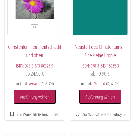
Christentum neu – entschlackt
Neustart des Christentums –
und offen
Eine kleine Utopie
ISBN:
978-3-643-80326-9
ISBN:
978-3-643-15065-3
ab
24,90
€
ab
19,90
€
und inkl.
Versand
(D, A, CH)
und inkl.
Versand
(D, A, CH)
Ausführung wählen
Ausführung wählen