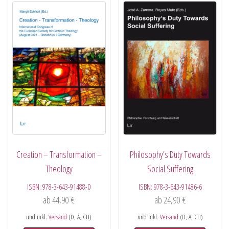
Creation – Transformation –
Philosophy’s Duty Towards
Theology
Social Suffering
ISBN:
978-3-643-91488-0
ISBN:
978-3-643-91486-6
ab
44,90
€
ab
24,90
€
und inkl.
Versand
(D, A, CH)
und inkl.
Versand
(D, A, CH)