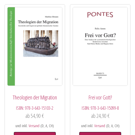
Theologien der Migration
Frei vor Gott?
ISBN:
978-3-643-15103-2
ISBN:
978-3-643-15099-8
ab
54,90
€
ab
24,90
€
und inkl.
Versand
(D, A, CH)
und inkl.
Versand
(D, A, CH)