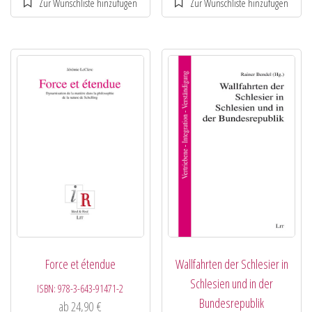
Force et étendue
Wallfahrten der Schlesier in
Schlesien und in der
ISBN:
978-3-643-91471-2
Bundesrepublik
ab
24,90
€