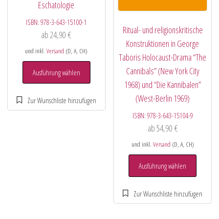
Eschatologie
ISBN:
978-3-643-15100-1
Ritual- und religionskritische
ab
24,90
€
Konstruktionen in George
und inkl.
Versand
(D, A, CH)
Taboris Holocaust-Drama “The
Cannibals” (New York City
Ausführung wählen
1968) und “Die Kannibalen”
(West-Berlin 1969)
ISBN:
978-3-643-15104-9
ab
54,90
€
und inkl.
Versand
(D, A, CH)
Ausführung wählen