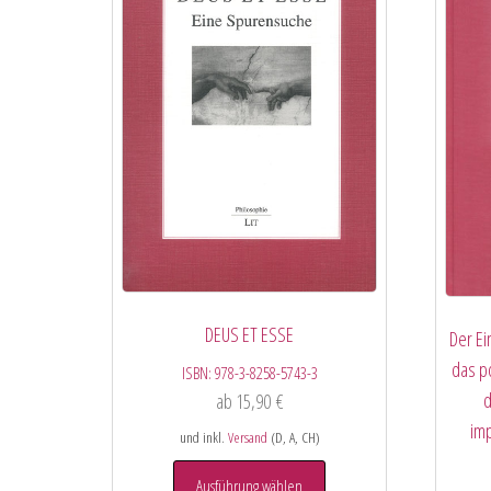
DEUS ET ESSE
Der Ei
das p
ISBN:
978-3-8258-5743-3
d
ab
15,90
€
imp
und inkl.
Versand
(D, A, CH)
Ausführung wählen