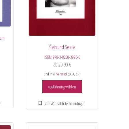
Dem
Sein und Seele
ISBN:
978-3-8258-3996-6
ab
20,90
€
und inkl.
Versand
(D, A, CH)
Ausführung wählen