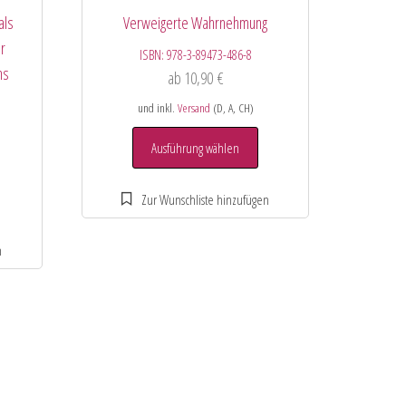
als
Verweigerte Wahrnehmung
r
ISBN:
978-3-89473-486-8
ns
ab
10,90
€
und inkl.
Versand
(D, A, CH)
Ausführung wählen