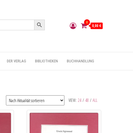
Search Button
0
0,00 €
DER VERLAG
BIBLIOTHEKEN
BUCHHANDLUNG
VIEW:
24
/
48
/
ALL