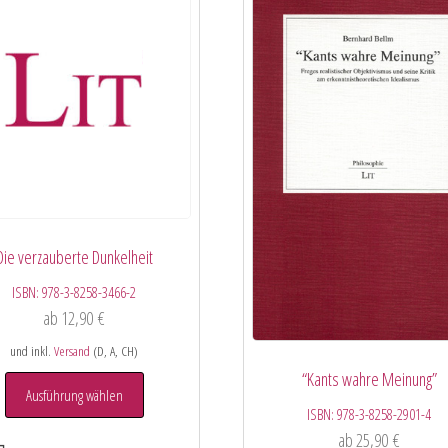
Die verzauberte Dunkelheit
ISBN:
978-3-8258-3466-2
ab
12,90
€
und inkl.
Versand
(D, A, CH)
“Kants wahre Meinung”
Ausführung wählen
ISBN:
978-3-8258-2901-4
ab
25,90
€