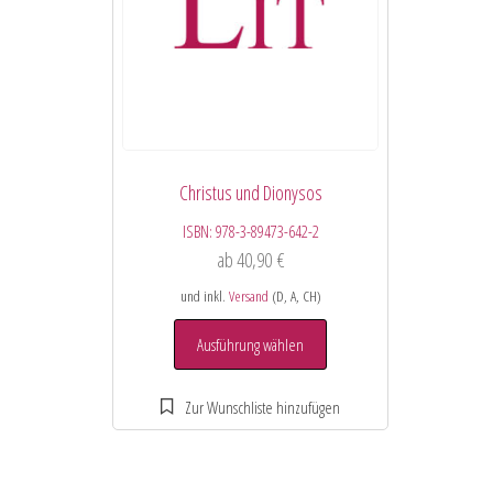
Christus und Dionysos
ISBN:
978-3-89473-642-2
ab
40,90
€
und inkl.
Versand
(D, A, CH)
Ausführung wählen