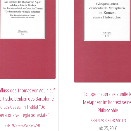
nfluss des Thomas von Aquin auf
Schopenhauers existentiell
olitische Denken des Bartolomé
Metaphern im Kontext sein
e Las Casas im Traktat “De
Philosophie
eratoria vel regia potestate”
ISBN:
978-3-8258-5001-3
ISBN:
978-3-8258-5252-0
ab
25,90
€