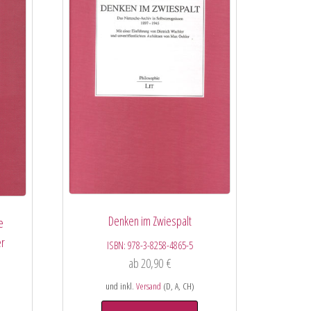
Denken im Zwiespalt
e
er
ISBN:
978-3-8258-4865-5
ab
20,90
€
und inkl.
Versand
(D, A, CH)