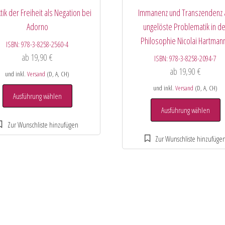
tik der Freiheit als Negation bei
Immanenz und Transzendenz 
Adorno
ungelöste Problematik in de
Philosophie Nicolai Hartman
ISBN:
978-3-8258-2560-4
ab
19,90
€
ISBN:
978-3-8258-2094-7
ab
19,90
€
und inkl.
Versand
(D, A, CH)
und inkl.
Versand
(D, A, CH)
Ausführung wählen
Ausführung wählen