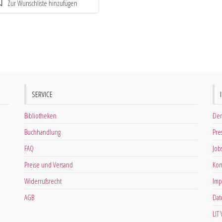
SERVICE
Bibliotheken
Der
Buchhandlung
Pre
FAQ
Job
Preise und Versand
Kon
Widerrufsrecht
Imp
AGB
Dat
LIT