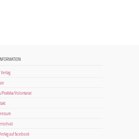
INFORMATION
 Verlag
sse
s/Praktika/Volontariat
takt
ressum
enschutz
 Verlag auf facebook