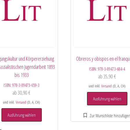
ungskultur und Körpererziehung
Obreros y obispos en el franq
sozialistischen Jugendarbeit 1893
ISBN:
978-3-89473-684-4
bis 1933
ab
35,90
€
ISBN:
978-3-89473-659-3
und inkl.
Versand
(D, A, CH)
ab
30,90
€
Ausführung wählen
und inkl.
Versand
(D, A, CH)
Ausführung wählen