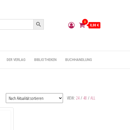
Search Button
0
0,00 €
DER VERLAG
BIBLIOTHEKEN
BUCHHANDLUNG
VIEW:
24
/
48
/
ALL