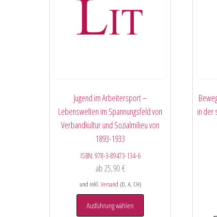
Jugend im Arbeitersport –
Beweg
Lebenswelten im Spannungsfeld von
in der 
Verbandkultur und Sozialmilieu von
1893-1933
ISBN:
978-3-89473-134-6
ab
25,90
€
und inkl.
Versand
(D, A, CH)
Ausführung wählen