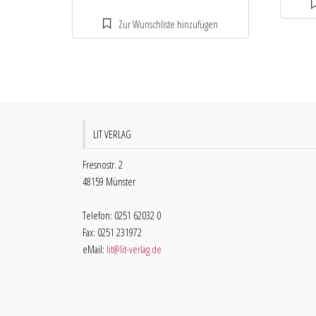
LIT VERLAG
Fresnostr. 2
48159 Münster
Telefon: 0251 62032 0
Fax: 0251 231972
eMail:
lit@lit-verlag.de