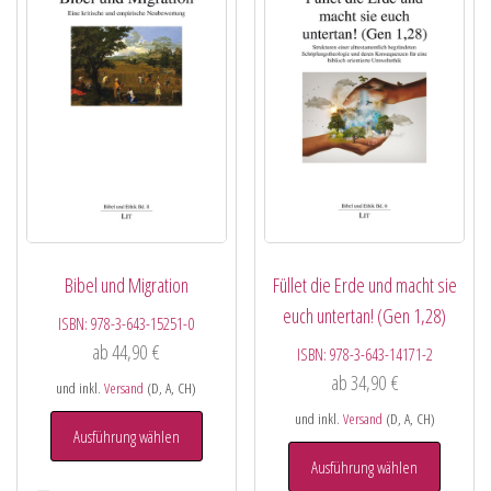
Bibel und Migration
Füllet die Erde und macht sie
euch untertan! (Gen 1,28)
ISBN:
978-3-643-15251-0
ab
44,90
€
ISBN:
978-3-643-14171-2
ab
34,90
€
und inkl.
Versand
(D, A, CH)
und inkl.
Versand
(D, A, CH)
Ausführung wählen
Ausführung wählen