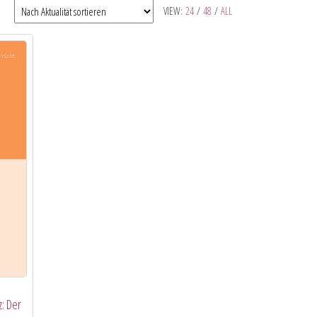
VIEW:
24
/
48
/
ALL
: Der