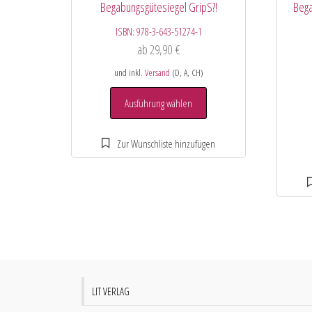
Begabungsgütesiegel GripS?!
Bega
ISBN:
978-3-643-51274-1
ab
29,90
€
und inkl.
Versand
(D, A, CH)
Ausführung wählen
LIT VERLAG