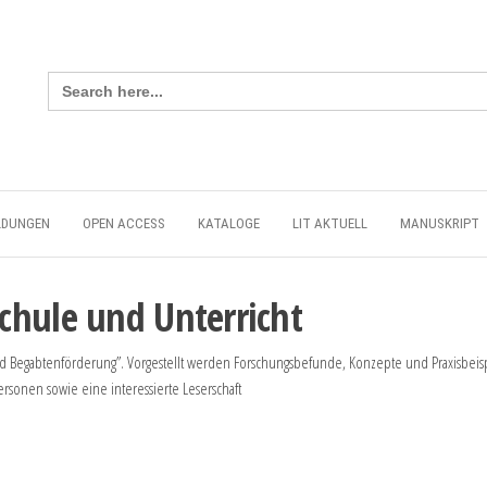
Search
for:
LDUNGEN
OPEN ACCESS
KATALOGE
LIT AKTUELL
MANUSKRIPT
chule und Unterricht
 Begabtenförderung”. Vorgestellt werden Forschungsbefunde, Konzepte und Praxisbeisp
ersonen sowie eine interessierte Leserschaft