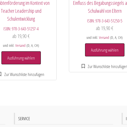
btenförderung im Kontext von
Einfluss des Begabungssiegels a
Teacher Leadership und
Schulwahl von Eltern
Schulentwicklung
ISBN:
978-3-643-51250-5
ab
19,90
€
ISBN:
978-3-643-51257-4
ab
19,90
€
und inkl.
Versand
(D, A, CH)
und inkl.
Versand
(D, A, CH)
Ausführung wählen
Ausführung wählen
SERVICE