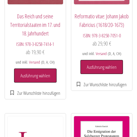
Das Reich und seine
Reformatio vitae: Johann Jakob
Territorialstaaten im 17. und
Fabricius (1618/20-1673)
18. Jahrhundert
ISBN:
978-3-8258-7051-0
ab
29,90
€
ISBN:
978-3-8258-7414-1
ab
19,90
€
und inkl.
Versand
(D, A, CH)
und inkl.
Versand
(D, A, CH)
Ausführung wählen
Ausführung wählen