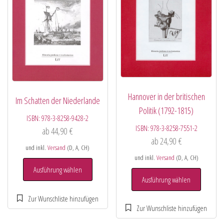
Hannover in der britischen
Im Schatten der Niederlande
Politik (1792-1815)
ISBN:
978-3-8258-9428-2
ISBN:
978-3-8258-7551-2
ab
44,90
€
ab
24,90
€
und inkl.
Versand
(D, A, CH)
und inkl.
Versand
(D, A, CH)
Ausführung wählen
Ausführung wählen