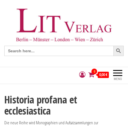
Search Button
Search
for:
0
0,00 €
MENÜ
Historia profana et
ecclesiastica
Die neue Reihe wird Monographien und Aufsatzsammlungen zur