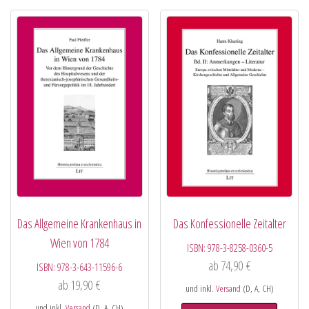
Das Allgemeine Krankenhaus in
Das Konfessionelle Zeitalter
Wien von 1784
ISBN:
978-3-8258-0360-5
ab
74,90
€
ISBN:
978-3-643-11596-6
ab
19,90
€
und inkl.
Versand
(D, A, CH)
und inkl.
Versand
(D, A, CH)