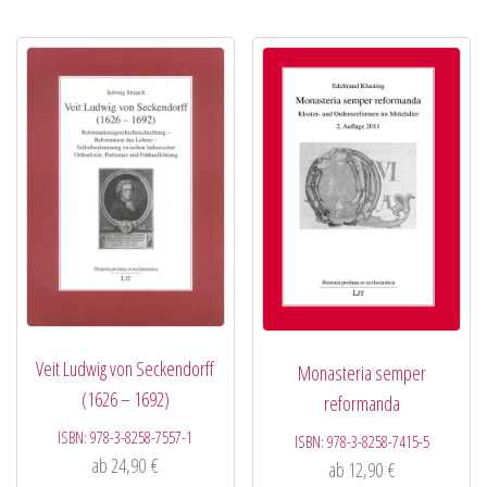
Veit Ludwig von Seckendorff
Monasteria semper
(1626 – 1692)
reformanda
ISBN:
978-3-8258-7557-1
ISBN:
978-3-8258-7415-5
ab
24,90
€
ab
12,90
€