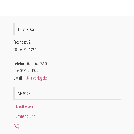
LIT VERLAG
Fresnostr. 2
48159 Münster
Telefon: 0251 62032 0
Fax: 0251 231972
eMail:
lit@lit-verlag.de
SERVICE
Bibliotheken
Buchhandlung
FAQ