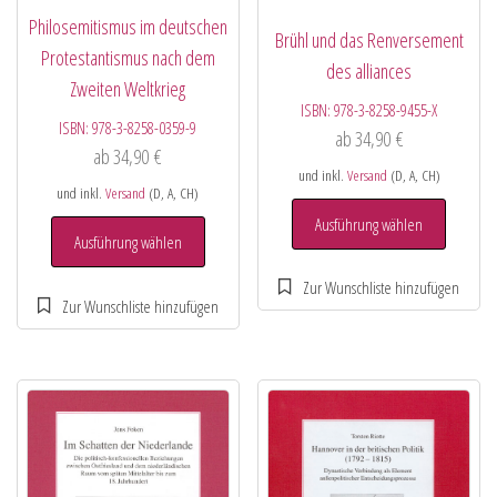
Philosemitismus im deutschen
Brühl und das Renversement
Protestantismus nach dem
des alliances
Zweiten Weltkrieg
ISBN:
978-3-8258-9455-X
ISBN:
978-3-8258-0359-9
ab
34,90
€
ab
34,90
€
und inkl.
Versand
(D, A, CH)
und inkl.
Versand
(D, A, CH)
Ausführung wählen
Ausführung wählen