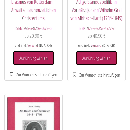
Erasmus von Rotterdam –
Adlige Standespolitik im
Anwalt eines neuzeitlichen
Vormärz: Johann Wilhelm Graf
Christentums
von Mirbach-Harff (1784-1849)
ISBN:
978-3-8258-6678-5
ISBN:
978-3-8258-4377-7
ab
20,90
€
ab
40,90
€
und inkl.
Versand
(D, A, CH)
und inkl.
Versand
(D, A, CH)
Ausführung wählen
Ausführung wählen