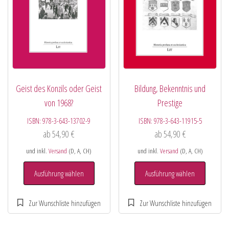
Geist des Konzils oder Geist
Bildung, Bekenntnis und
von 1968?
Prestige
ISBN:
978-3-643-13702-9
ISBN:
978-3-643-11915-5
ab
54,90
€
ab
54,90
€
und inkl.
Versand
(D, A, CH)
und inkl.
Versand
(D, A, CH)
Ausführung wählen
Ausführung wählen