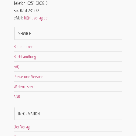
Telefon: 0251 62032 0
Fax: 0251 231972
eMail:
lit@lit-verlag.de
SERVICE
Bibliotheken
Buchhandlung
FAQ
Preise und Versand
Widerrufsrecht
AGB
INFORMATION
Der Verlag