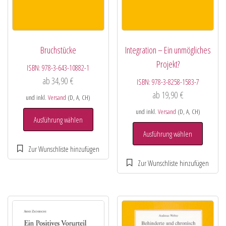
Bruchstücke
Integration – Ein unmögliches
Projekt?
ISBN:
978-3-643-10882-1
ab
34,90
€
ISBN:
978-3-8258-1583-7
ab
19,90
€
und inkl.
Versand
(D, A, CH)
und inkl.
Versand
(D, A, CH)
Ausführung wählen
Ausführung wählen