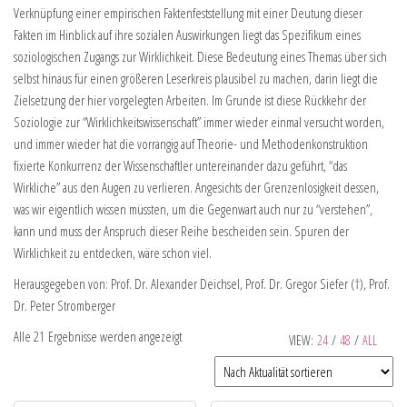
Verknüpfung einer empirischen Faktenfeststellung mit einer Deutung dieser
Fakten im Hinblick auf ihre sozialen Auswirkungen liegt das Spezifikum eines
soziologischen Zugangs zur Wirklichkeit. Diese Bedeutung eines Themas über sich
selbst hinaus für einen größeren Leserkreis plausibel zu machen, darin liegt die
Zielsetzung der hier vorgelegten Arbeiten. Im Grunde ist diese Rückkehr der
Soziologie zur “Wirklichkeitswissenschaft” immer wieder einmal versucht worden,
und immer wieder hat die vorrangig auf Theorie- und Methodenkonstruktion
fixierte Konkurrenz der Wissenschaftler untereinander dazu geführt, “das
Wirkliche” aus den Augen zu verlieren. Angesichts der Grenzenlosigkeit dessen,
was wir eigentlich wissen müssten, um die Gegenwart auch nur zu “verstehen”,
kann und muss der Anspruch dieser Reihe bescheiden sein. Spuren der
Wirklichkeit zu entdecken, wäre schon viel.
Herausgegeben von: Prof. Dr. Alexander Deichsel, Prof. Dr. Gregor Siefer (†), Prof.
Dr. Peter Stromberger
Alle 21 Ergebnisse werden angezeigt
VIEW:
24
/
48
/
ALL