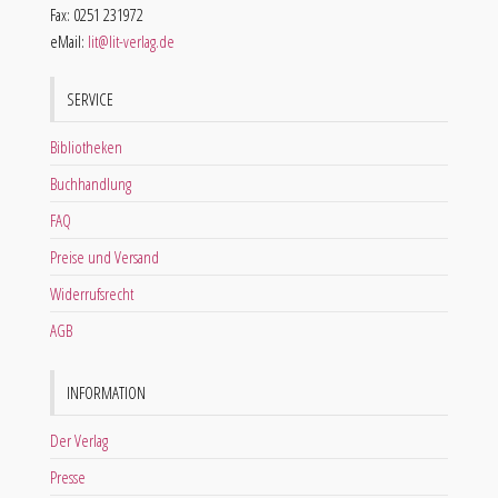
Fax: 0251 231972
eMail:
lit@lit-verlag.de
SERVICE
Bibliotheken
Buchhandlung
FAQ
Preise und Versand
Widerrufsrecht
AGB
INFORMATION
Der Verlag
Presse