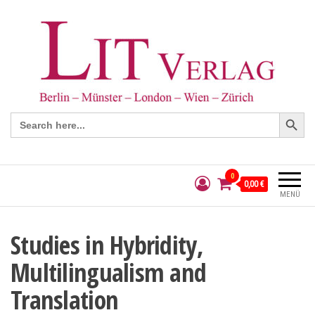
Search Button
Search
for:
0
0,00 €
MENÜ
Studies in Hybridity,
Multilingualism and
Translation