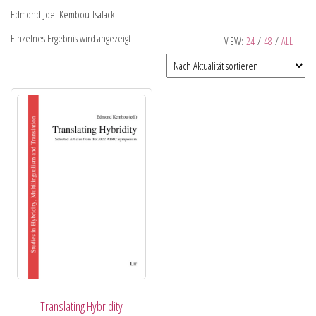
Edmond Joel Kembou Tsafack
Einzelnes Ergebnis wird angezeigt
VIEW:
24
/
48
/
ALL
Translating Hybridity