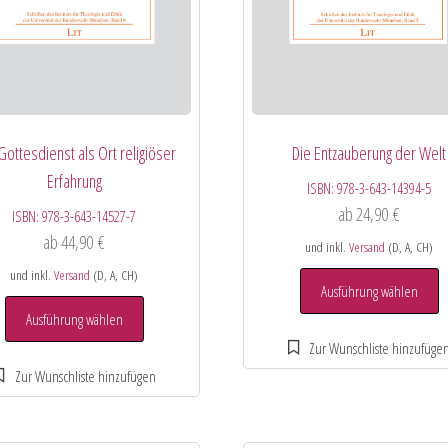
Gottesdienst als Ort religiöser
Die Entzauberung der Welt
Erfahrung
ISBN:
978-3-643-14394-5
ab
24,90
€
ISBN:
978-3-643-14527-7
ab
44,90
€
und inkl.
Versand
(D, A, CH)
und inkl.
Versand
(D, A, CH)
Ausführung wählen
Ausführung wählen