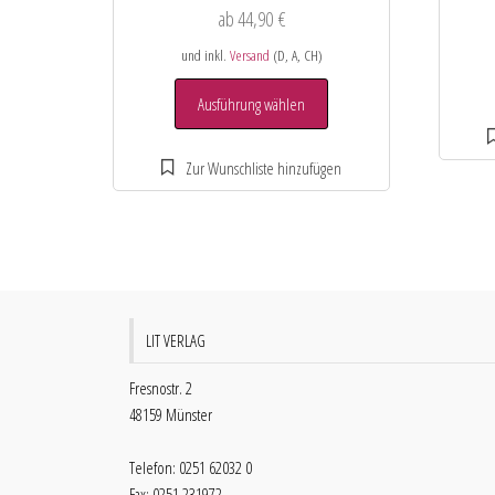
ab
44,90
€
und inkl.
Versand
(D, A, CH)
Ausführung wählen
LIT VERLAG
Fresnostr. 2
48159 Münster
Telefon: 0251 62032 0
Fax: 0251 231972