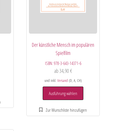
Der künstliche Mensch im populären
Spielfilm
ISBN:
978-3-643-14371-6
ab
34,90
€
und inkl.
Versand
(D, A, CH)
Ausführung wählen