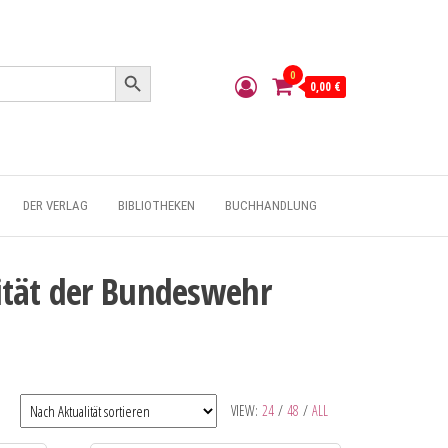
Search Button
0
0,00 €
DER VERLAG
BIBLIOTHEKEN
BUCHHANDLUNG
sität der Bundeswehr
VIEW:
24
/
48
/
ALL