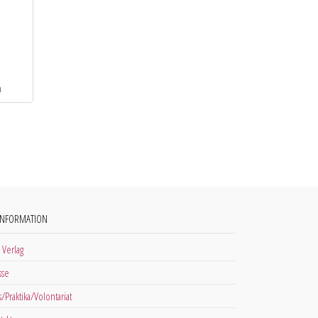
INFORMATION
 Verlag
sse
s/Praktika/Volontariat