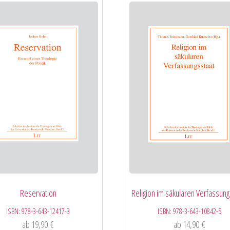
Reservation
Religion im säkularen Verfassung
ISBN:
978-3-643-12417-3
ISBN:
978-3-643-10842-5
ab
19,90
€
ab
14,90
€