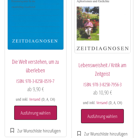
Die Welt verstehen, um zu
Lebensweisheit / Kritik am
überleben
Zeitgeist
ISBN:
978-3-8258-0519-7
ISBN:
978-3-8258-7956-3
ab
9,90
€
ab
10,90
€
und inkl.
Versand
(D, A, CH)
und inkl.
Versand
(D, A, CH)
Ausführung wählen
Ausführung wählen