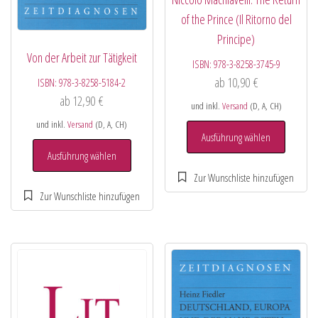
of the Prince (Il Ritorno del
Principe)
Von der Arbeit zur Tätigkeit
ISBN:
978-3-8258-3745-9
ab
10,90
€
ISBN:
978-3-8258-5184-2
ab
12,90
€
und inkl.
Versand
(D, A, CH)
und inkl.
Versand
(D, A, CH)
Ausführung wählen
Ausführung wählen