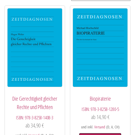
Die Gerechtigkeit gleicher
Biopiraterie
Rechte und Pflichten
ISBN:
978-3-8258-1280-5
ab
14,90
€
ISBN:
978-3-8258-1408-3
ab
34,90
€
und inkl.
Versand
(D, A, CH)