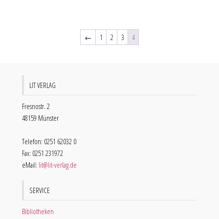
←
1
2
3
4
LIT VERLAG
Fresnostr. 2
48159 Münster
Telefon: 0251 62032 0
Fax: 0251 231972
eMail:
lit@lit-verlag.de
SERVICE
Bibliotheken