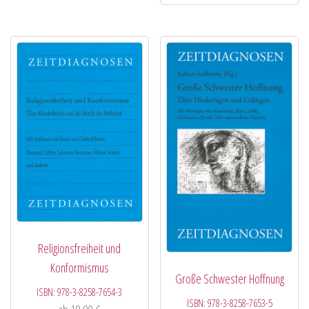
Religionsfreiheit und
Konformismus
Große Schwester Hoffnung
ISBN:
978-3-8258-7654-3
ISBN:
978-3-8258-7653-5