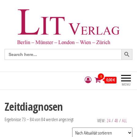
Search Button
Search
for:
0
0,00 €
MENÜ
Zeitdiagnosen
Ergebnisse 73 – 84 von 84 werden angezeigt
VIEW:
24
/
48
/
ALL