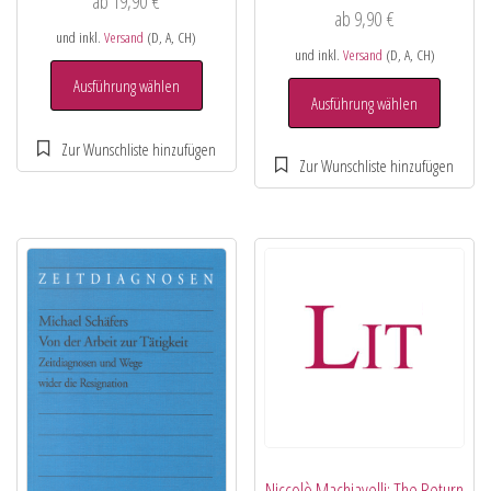
ab
19,90
€
ab
9,90
€
und inkl.
Versand
(D, A, CH)
und inkl.
Versand
(D, A, CH)
Ausführung wählen
Ausführung wählen
Niccolò Machiavelli: The Return