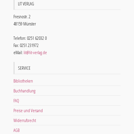
LIT VERLAG
Fresnostr. 2
48159 Münster
Telefon: 0251 62032 0
Fax: 0251 231972
eMail:
lit@lit-verlag.de
SERVICE
Bibliotheken
Buchhandlung
FAQ
Preise und Versand
Widerrufsrecht
AGB