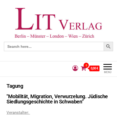
Search Button
Search
for:
0
0,00 €
MENÜ
Tagung
"Mobilität, Migration, Verwurzelung. Jüdische
Siedlungsgeschichte in Schwaben"
Veranstalter: