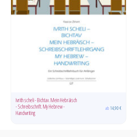
Ha Chag scheli - Mein Festtag
ab
24,90
€