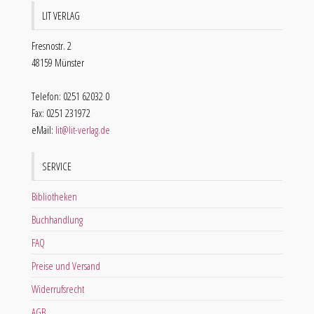
LIT VERLAG
Fresnostr. 2
48159 Münster
Telefon: 0251 62032 0
Fax: 0251 231972
eMail:
lit@lit-verlag.de
SERVICE
Bibliotheken
Buchhandlung
FAQ
Preise und Versand
Widerrufsrecht
AGB