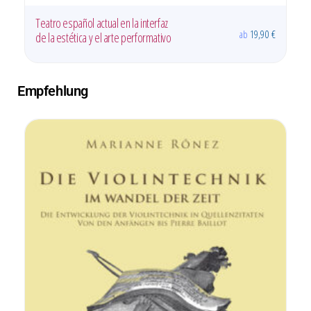
Suche das Leben!
ab
19,90
€
Empfehlung