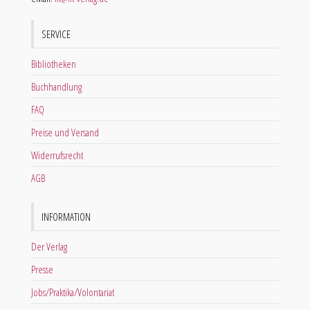
Telefon: 0251 62032 0
Fax: 0251 231972
eMail:
lit@lit-verlag.de
SERVICE
Bibliotheken
Buchhandlung
FAQ
Preise und Versand
Widerrufsrecht
AGB
INFORMATION
Der Verlag