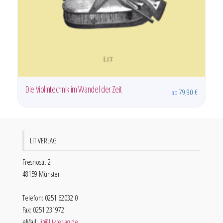
Buch der Taten
ab
29,90
€
LIT VERLAG
Fresnostr. 2
48159 Münster