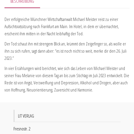
BESCHREIBUNG
Der erfolgreiche Münchner Wirtschaftsanwalt Michael Meister reist zu einer
Aufsichtsratssitzung nach Frankfurt am Main. Im Hotel, in dem er übernachtet,
erscheint ihm mitten in der Nacht leibhaftig der Tod.
Der Tod schaut ihn mit strengem Blick an, krümmt den Zeigefinger so, als wolle er
ihn zu sich rufen, sagt dann aber: “es ist noch nicht so weit, merke dir den 26. Juli
2023.”
In vier Erzählungen wird berichtet, wie sich das Leben von Michael Meister und
seiner Frau Melanie von diesem Tag an bis zum Stichtag im Juli 2023 entwickelt. Die
Rede ist von Angst, Verzweiflung und Depression, Alkohol und Drogen, aber auch
von Hoffnung, Neuorientierung, Zuversicht und Harmonie.
LIT VERLAG
Fresnostr. 2