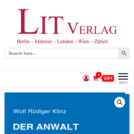
Search Button
Search
for:
0
0,00 €
MENÜ