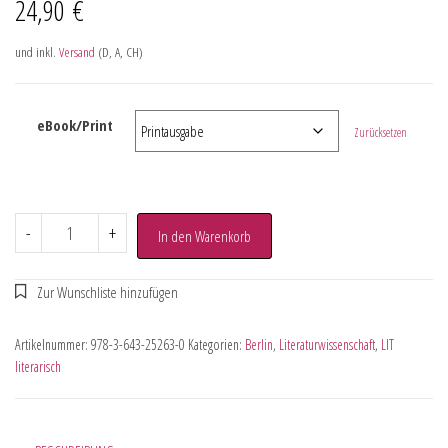
24,90
€
und inkl.
Versand
(D, A, CH)
eBook/Print
Zurücksetzen
-
+
In den Warenkorb
Artikelnummer:
978-3-643-25263-0
Kategorien:
Berlin
,
Literaturwissenschaft
,
LIT
literarisch