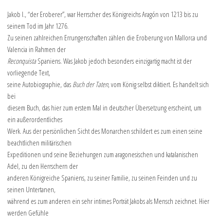
Jakob I., “der Eroberer”, war Herrscher des Königreichs Aragón von 1213 bis zu
seinem Tod im Jahr 1276.
Zu seinen zahlreichen Errungenschaften zählen die Eroberung von Mallorca und
Valencia in Rahmen der
Reconquista
Spaniens. Was Jakob jedoch besonders einzigartig macht ist der
vorliegende Text,
seine Autobiographie, das
Buch der Taten
, vom König selbst diktiert. Es handelt sich
bei
diesem Buch, das hier zum erstem Mal in deutscher Übersetzung erscheint, um
ein außerordentliches
Werk. Aus der persönlichen Sicht des Monarchen schildert es zum einen seine
beachtlichen militärischen
Expeditionen und seine Beziehungen zum aragonesischen und katalanischen
Adel, zu den Herrschern der
anderen Königreiche Spaniens, zu seiner Familie, zu seinen Feinden und zu
seinen Untertanen,
während es zum anderen ein sehr intimes Porträt Jakobs als Mensch zeichnet. Hier
werden Gefühle