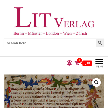
Search Button
Search
for:
0
0,00 €
MENÜ