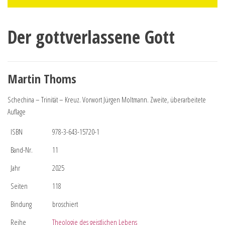
Der gottverlassene Gott
Martin Thoms
Schechina – Trinität – Kreuz. Vorwort Jürgen Moltmann. Zweite, überarbeitete
Auflage
ISBN
978-3-643-15720-1
Band-Nr.
11
Jahr
2025
Seiten
118
Bindung
broschiert
Reihe
Theologie des geistlichen Lebens