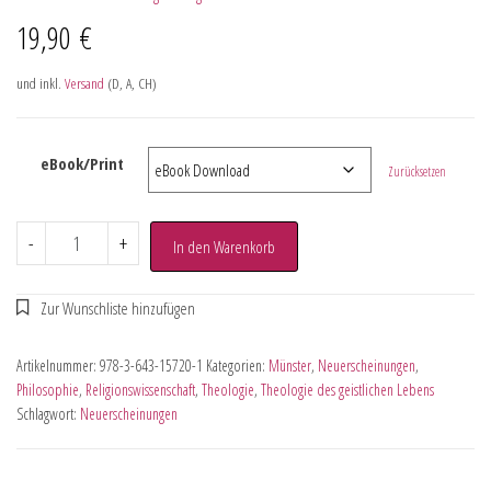
19,90
€
und inkl.
Versand
(D, A, CH)
eBook/Print
Zurücksetzen
-
+
In den Warenkorb
Artikelnummer:
978-3-643-15720-1
Kategorien:
Münster
,
Neuerscheinungen
,
Philosophie
,
Religionswissenschaft
,
Theologie
,
Theologie des geistlichen Lebens
Schlagwort:
Neuerscheinungen