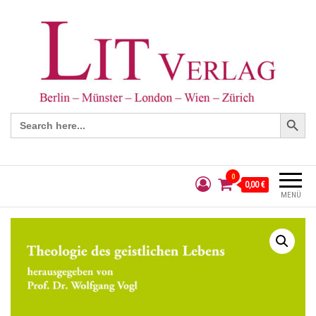
Search Button
Search
for:
0
0,00 €
MENÜ