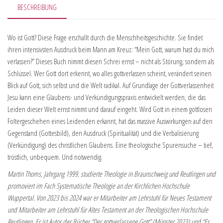
BESCHREIBUNG
Wo ist Gott? Diese Frage erschallt durch die Menschheitsgeschichte. Sie findet
ihren intensivsten Ausdruck beim Mann am Kreuz: “Mein Gott, warum hast du mich
verlassen?” Dieses Buch nimmt diesen Schrei ernst – nicht als Störung, sondern als
Schlüssel. Wer Gott dort erkennt, wo alles gottverlassen scheint, verändert seinen
Blick auf Gott, sich selbst und die Welt radikal. Auf Grundlage der Gottverlassenheit
Jesu kann eine Glaubens- und Verkündigungspraxis entwickelt werden, die das
Leiden dieser Welt ernst nimmt und darauf eingeht. Wird Gott in einem gottlosen
Foltergeschehen eines Leidenden erkannt, hat das massive Auswirkungen auf den
Gegenstand (Gottesbild), den Ausdruck (Spiritualität) und die Verbalisierung
(Verkündigung) des christlichen Glaubens. Eine theologische Spurensuche – tief,
tröstlich, unbequem. Und notwendig.
Martin Thoms, Jahrgang 1999, studierte Theologie in Braunschweig und Reutlingen und
promoviert im Fach Systematische Theologie an der Kirchlichen Hochschule
Wuppertal. Von 2023 bis 2024 war er Mitarbeiter am Lehrstuhl für Neues Testament
und Mitarbeiter am Lehrstuhl für Altes Testament an der Theologischen Hochschule
Reutlingen. Er ist Autor der Bücher “Der gottverlassene Gott” (Münster 2023) und “Es