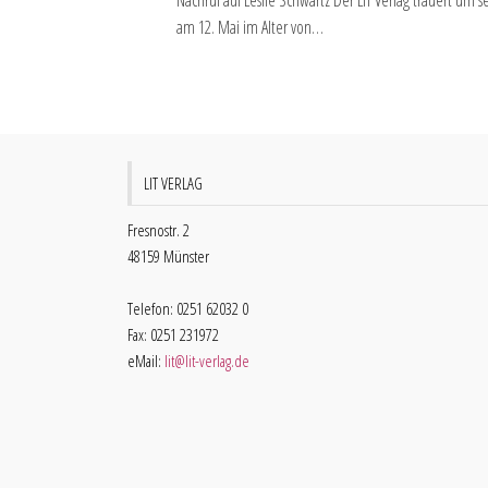
Nachruf auf Leslie Schwartz Der LIT Verlag trauert um s
am 12. Mai im Alter von…
LIT VERLAG
Fresnostr. 2
48159 Münster
Telefon: 0251 62032 0
Fax: 0251 231972
eMail:
lit@lit-verlag.de