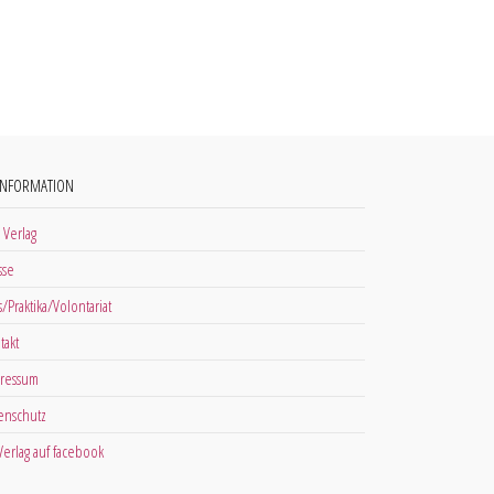
INFORMATION
 Verlag
sse
s/Praktika/Volontariat
takt
ressum
enschutz
 Verlag auf facebook