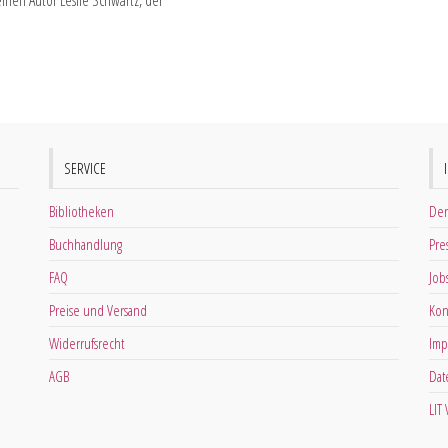
einen Autor Leslie Schwartz, der
SERVICE
Bibliotheken
Der
Buchhandlung
Pre
FAQ
Job
Preise und Versand
Kon
Widerrufsrecht
Imp
AGB
Dat
LIT