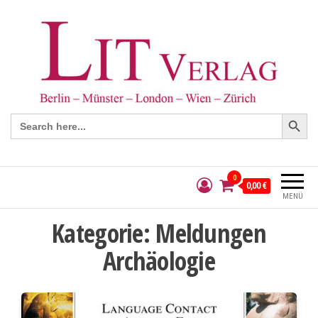
Search Button
Search
for:
0
0,00 €
MENÜ
Kategorie:
Meldungen
Archäologie