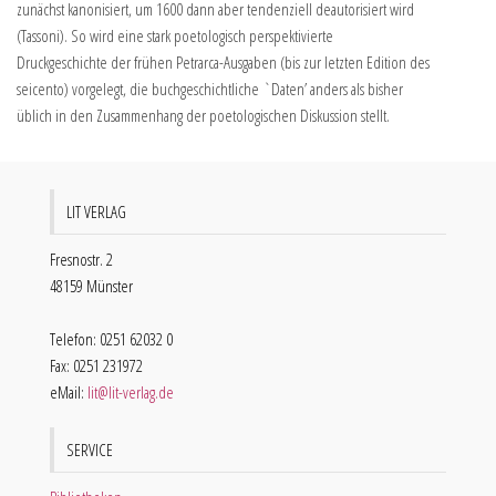
zunächst kanonisiert, um 1600 dann aber tendenziell deautorisiert wird
(Tassoni). So wird eine stark poetologisch perspektivierte
Druckgeschichte der frühen Petrarca-Ausgaben (bis zur letzten Edition des
seicento) vorgelegt, die buchgeschichtliche `Daten’ anders als bisher
üblich in den Zusammenhang der poetologischen Diskussion stellt.
LIT VERLAG
Fresnostr. 2
48159 Münster
Telefon: 0251 62032 0
Fax: 0251 231972
eMail:
lit@lit-verlag.de
SERVICE