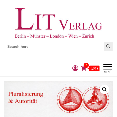
Search Button
Search
for:
0
0,00 €
MENÜ