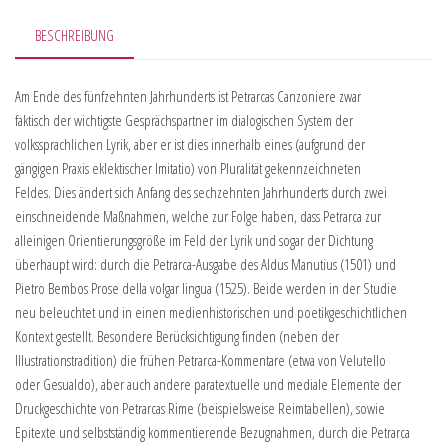
BESCHREIBUNG
Am Ende des fünfzehnten Jahrhunderts ist Petrarcas Canzoniere zwar
faktisch der wichtigste Gesprächspartner im dialogischen System der
volkssprachlichen Lyrik, aber er ist dies innerhalb eines (aufgrund der
gängigen Praxis eklektischer Imitatio) von Pluralität gekennzeichneten
Feldes. Dies ändert sich Anfang des sechzehnten Jahrhunderts durch zwei
einschneidende Maßnahmen, welche zur Folge haben, dass Petrarca zur
alleinigen Orientierungsgröße im Feld der Lyrik und sogar der Dichtung
überhaupt wird: durch die Petrarca-Ausgabe des Aldus Manutius (1501) und
Pietro Bembos Prose della volgar lingua (1525). Beide werden in der Studie
neu beleuchtet und in einen medienhistorischen und poetikgeschichtlichen
Kontext gestellt. Besondere Berücksichtigung finden (neben der
Illustrationstradition) die frühen Petrarca-Kommentare (etwa von Velutello
oder Gesualdo), aber auch andere paratextuelle und mediale Elemente der
Druckgeschichte von Petrarcas Rime (beispielsweise Reimtabellen), sowie
Epitexte und selbstständig kommentierende Bezugnahmen, durch die Petrarca