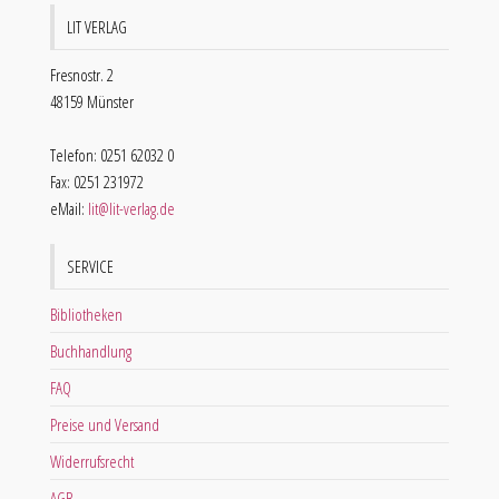
LIT VERLAG
Fresnostr. 2
48159 Münster
Telefon: 0251 62032 0
Fax: 0251 231972
eMail:
lit@lit-verlag.de
SERVICE
Bibliotheken
Buchhandlung
FAQ
Preise und Versand
Widerrufsrecht
AGB