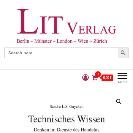
Search Button
Search
for:
0
0,00 €
MENÜ