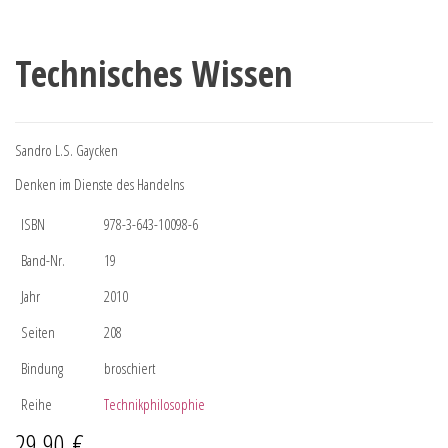
Technisches Wissen
Sandro L.S. Gaycken
Denken im Dienste des Handelns
ISBN
978-3-643-10098-6
Band-Nr.
19
Jahr
2010
Seiten
208
Bindung
broschiert
Reihe
Technikphilosophie
29,90
€