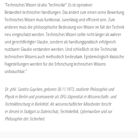
“Technisches Wissen ist also “technizitär”. Es ist operativer
Bestandteil technischer Handlungen. Das ändert zum einen seine Bewertung.
Technisches Wissen muss funktional, zuverlässig und effizient sein. Zum
anderen muss die philosophische Bedeutung von Wissen im Fall der Technik
neu eingeschätzt werden. Technisches Wissen sollte nicht länger als wahrer
und gerechtfertigter Glaube, sondern als handlungspraktisch erfolgreich
nutzbarer Glaube verstanden werden. Und schließlich ist die Technizität
technischen Wissens auch methodisch bedeutsam. Epistemologisch klassische
Fragestellungen werden für die Erforschung technischen Wissens
unbrauchbar.”
Dr. phil. Sandro Gaycken, geboren 30.11.1973, studierte Philosophie und
Physik in Berlin und promovierte als DFG-Stipendiat in Wissenschafts- und
Technikforschung in Bielefeld. Als wissenschaftlicher Mitarbeiter forscht
er derzeit in Stuttgart zu Datenschutz, Technikethik, Cyberwarfare und zur
Philosophie der Sicherheit.