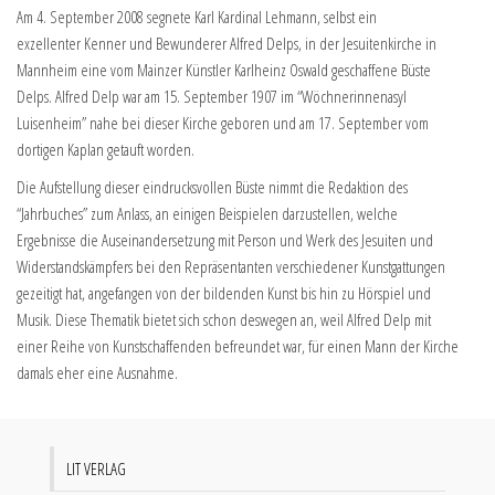
Am 4. September 2008 segnete Karl Kardinal Lehmann, selbst ein
exzellenter Kenner und Bewunderer Alfred Delps, in der Jesuitenkirche in
Mannheim eine vom Mainzer Künstler Karlheinz Oswald geschaffene Büste
Delps. Alfred Delp war am 15. September 1907 im “Wöchnerinnenasyl
Luisenheim” nahe bei dieser Kirche geboren und am 17. September vom
dortigen Kaplan getauft worden.
Die Aufstellung dieser eindrucksvollen Büste nimmt die Redaktion des
“Jahrbuches” zum Anlass, an einigen Beispielen darzustellen, welche
Ergebnisse die Auseinandersetzung mit Person und Werk des Jesuiten und
Widerstandskämpfers bei den Repräsentanten verschiedener Kunstgattungen
gezeitigt hat, angefangen von der bildenden Kunst bis hin zu Hörspiel und
Musik. Diese Thematik bietet sich schon deswegen an, weil Alfred Delp mit
einer Reihe von Kunstschaffenden befreundet war, für einen Mann der Kirche
damals eher eine Ausnahme.
LIT VERLAG