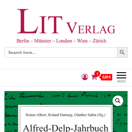
Search Button
Search
for:
0
0,00 €
MENÜ