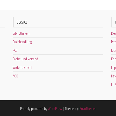
SERVICE
Bibliotheken
Der
Buchhandlung
Pre
FAQ
Job
Preise und Versand
Kon
Widerrufsrecht
Imp
AGB
Dat
LIT
Proudly powered by
WordPress
|
Theme by:
EnvoThemes