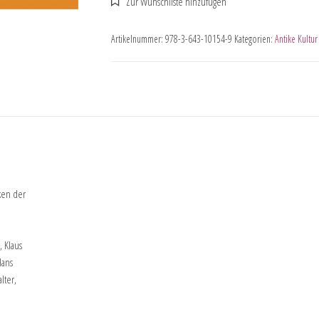
Artikelnummer:
978-3-643-10154-9
Kategorien:
Antike Kultu
ken der
 Klaus
Hans
lter,