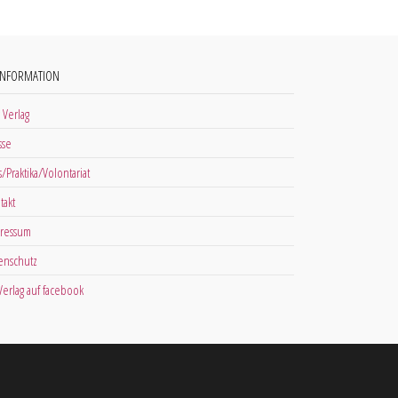
INFORMATION
 Verlag
sse
s/Praktika/Volontariat
takt
ressum
enschutz
 Verlag auf facebook