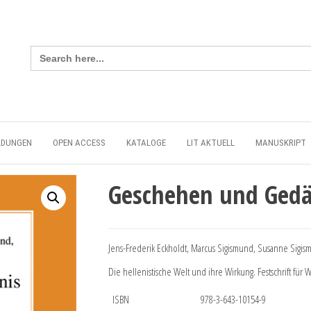
Search
for:
LDUNGEN
OPEN ACCESS
KATALOGE
LIT AKTUELL
MANUSKRIPT
Geschehen und Gedä
Jens-Frederik Eckholdt, Marcus Sigismund, Susanne Sigis
Die hellenistische Welt und ihre Wirkung. Festschrift für 
ISBN
978-3-643-10154-9