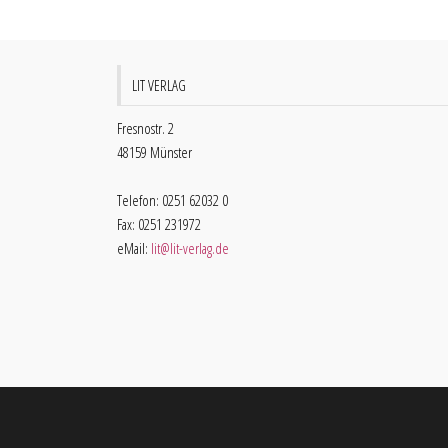
LIT VERLAG
Fresnostr. 2
48159 Münster
Telefon: 0251 62032 0
Fax: 0251 231972
eMail:
lit@lit-verlag.de