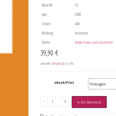
Band-Nr.
13
Jahr
2009
Seiten
440
Bindung
broschiert
Reihe
Antike Kultur und Geschichte
39,90
€
und inkl.
Versand
(D, A, CH)
eBook/Print
-
+
In den Warenkorb