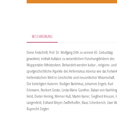
BESCHREIBUNG
Diese Festschrift, Prof. Dr. Wolfgang Orth zu seinem 65. Geburtstag
gewidmet, enthält Aufsätze zu wesentlichen Forschungsfeldern des
Wuppertaler Althistorikers. Behandelt werden kultur-, religions- und
sportgeschichtliche Aspekte des Hellenismus ebenso wie das Fortwir
hellenistischen Welt in Geschichte und neuzeitlicher Wissenschaft.
Die beteiligten Autoren: Rüdiger Bartelmus, Johannes Engels, Kurt
Erlemann, Norbert Geske, Linda-Marie Günther, Raban von Haehling,
Held, Dieter Hennig, Werner Huß, Martin Karrer, Siegfried Kreuzer, 
Langenfeld, Eckhard Meyer-Zwiffelhoffer, Klaus Scherberich, Uwe Wa
Ruprecht Ziegler.