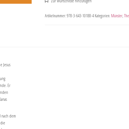
Artikelnummer:
978-3-643-10188-4
Kategorien:
Münster
,
The
e Jesus
tung
nde. Er
renden
Kanas
nd nach dem
 die