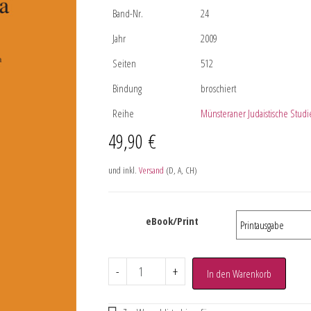
Band-Nr.
24
Jahr
2009
Seiten
512
Bindung
broschiert
Reihe
Münsteraner Judaistische Studi
49,90
€
und inkl.
Versand
(D, A, CH)
eBook/Print
-
+
In den Warenkorb