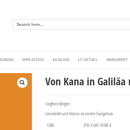
Search
for:
LDUNGEN
OPEN ACCESS
KATALOGE
LIT AKTUELL
MANUSKRIPT
Von Kana in Galiläa
Siegfried Bergler
Literarkritik und Historie im vierten Evangelium
ISBN
978-3-643-10188-4