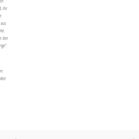
ich
, ihr
e
 aus
rte.
e der
nge”.
am
ktor