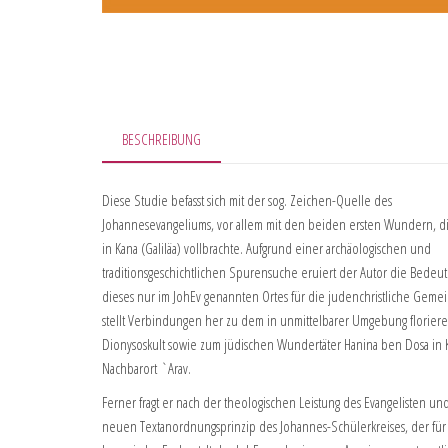
BESCHREIBUNG
Diese Studie befasst sich mit der sog. Zeichen-Quelle des
Johannesevangeliums, vor allem mit den beiden ersten Wundern, di
in Kana (Galiläa) vollbrachte. Aufgrund einer archäologischen und
traditionsgeschichtlichen Spurensuche eruiert der Autor die Bedeu
dieses nur im JohEv genannten Ortes für die judenchristliche Gemei
stellt Verbindungen her zu dem in unmittelbarer Umgebung florie
Dionysoskult sowie zum jüdischen Wundertäter Hanina ben Dosa in 
Nachbarort `Arav.
Ferner fragt er nach der theologischen Leistung des Evangelisten u
neuen Textanordnungsprinzip des Johannes-Schülerkreises, der für