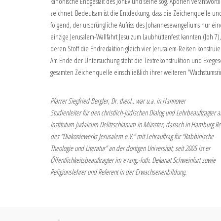
kanonische Endgestalt des JohEv und seine sog. Aporien verantwortl
zeichnet. Bedeutsam ist die Entdeckung, dass die Zeichenquelle und
folgend, der ursprüngliche Aufriss des Johannesevangeliums nur ein
einzige Jerusalem-Wallfahrt Jesu zum Laubhüttenfest kannten (Joh 7),
deren Stoff die Endredaktion gleich vier Jerusalem-Reisen konstruie
Am Ende der Untersuchung steht die Textrekonstruktion und Exeges
gesamten Zeichenquelle einschließlich ihrer weiteren “Wachstumsri
Pfarrer Siegfried Bergler, Dr. theol., war u.a. in Hannover
Studienleiter für den christlich-jüdischen Dialog und Lehrbeauftragter 
Institutum Judaicum Delitzschianum in Münster, danach in Hamburg Re
des “Diakoniewerks Jerusalem e.V.” mit Lehrauftrag für “Rabbinische
Theologie und Literatur” an der dortigen Universität; seit 2005 ist er
Öffentlichkeitsbeauftragter im evang.-luth. Dekanat Schweinfurt sowie
Religionslehrer und Referent in der Erwachsenenbildung.