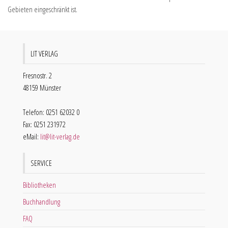
Gebieten eingeschränkt ist.
LIT VERLAG
Fresnostr. 2
48159 Münster
Telefon: 0251 62032 0
Fax: 0251 231972
eMail:
lit@lit-verlag.de
SERVICE
Bibliotheken
Buchhandlung
FAQ