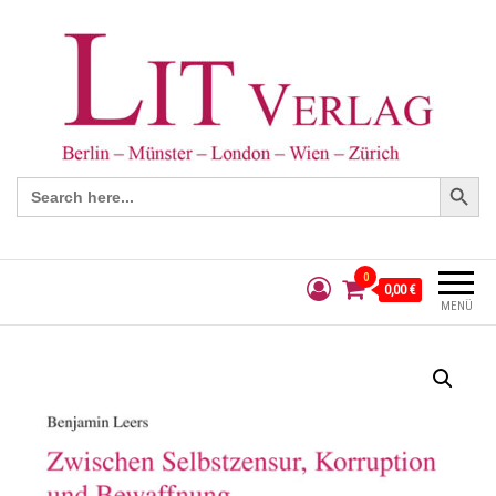
Search Button
Search
for:
0
0,00 €
MENÜ