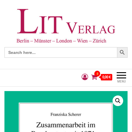
Search Button
Search
for:
0
0,00 €
MENÜ