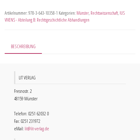
Artikelnummer:
978-3-643-10358-1
Kategorien:
Münster
,
Rechtswissenschaft
,
IUS
VIVENS - Abteilung B: Rechtsgeschichtliche Abhandlungen
BESCHREIBUNG
LIT VERLAG
Fresnostr. 2
48159 Münster
Telefon: 0251 62032 0
Fax: 0251 231972
eMail:
lit@lit-verlag.de