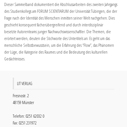
Dieser Sammelband dokumentiert die Abschlussarbeiten des zweiten Jahrgangs
des Studienkollegs am FORUM SCIENTIARUM der Universität Tübingen, die der
Frage nach der Identität des Menschen inmitten seiner Welt nachgehen. Dies
geschieht konsequent fächerübergreifend und durch interdisziplinär
besetzte Autorenteams junger Nachwuchswissenschaftler. Die Themen, die
erörtert werden, deuten die Stichworte des Untertitels an: Es geht um das
menschliche Selbstbewusstsein, um die Erfahrung des “Flow”, das Phänomen
der Lüge, die Kategorie des Raumes und die Bedeutung des kulturellen
Gedächtnisses.
LIT VERLAG
Fresnostr. 2
48159 Münster
Telefon: 0251 62032 0
Fax: 0251 231972