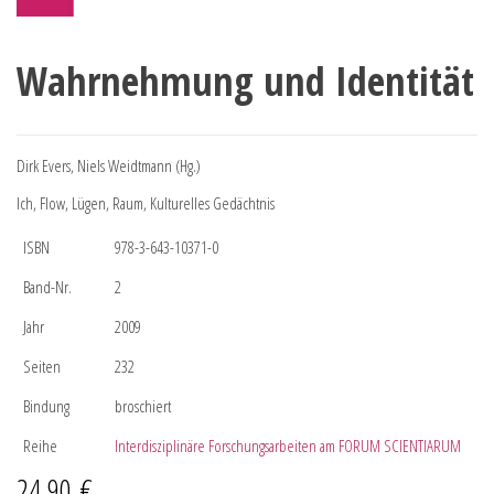
Wahrnehmung und Identität
Dirk Evers, Niels Weidtmann (Hg.)
Ich, Flow, Lügen, Raum, Kulturelles Gedächtnis
ISBN
978-3-643-10371-0
Band-Nr.
2
Jahr
2009
Seiten
232
Bindung
broschiert
Reihe
Interdisziplinäre Forschungsarbeiten am FORUM SCIENTIARUM
24,90
€