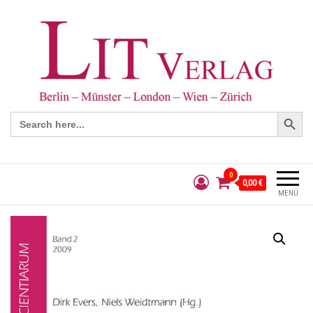
Search Button
Search
for:
0
0,00 €
MENÜ