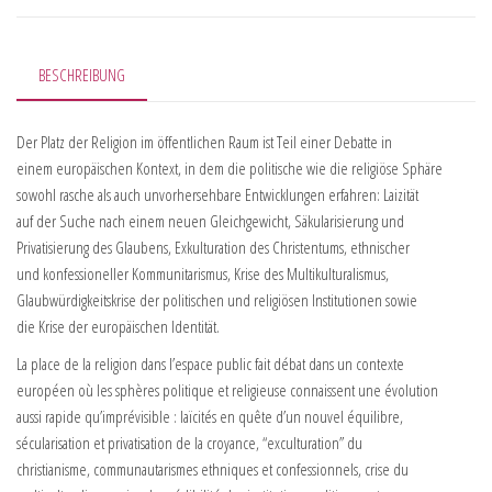
BESCHREIBUNG
Der Platz der Religion im öffentlichen Raum ist Teil einer Debatte in
einem europäischen Kontext, in dem die politische wie die religiöse Sphäre
sowohl rasche als auch unvorhersehbare Entwicklungen erfahren: Laizität
auf der Suche nach einem neuen Gleichgewicht, Säkularisierung und
Privatisierung des Glaubens, Exkulturation des Christentums, ethnischer
und konfessioneller Kommunitarismus, Krise des Multikulturalismus,
Glaubwürdigkeitskrise der politischen und religiösen Institutionen sowie
die Krise der europäischen Identität.
La place de la religion dans l’espace public fait débat dans un contexte
européen où les sphères politique et religieuse connaissent une évolution
aussi rapide qu’imprévisible : laïcités en quête d’un nouvel équilibre,
sécularisation et privatisation de la croyance, “exculturation” du
christianisme, communautarismes ethniques et confessionnels, crise du