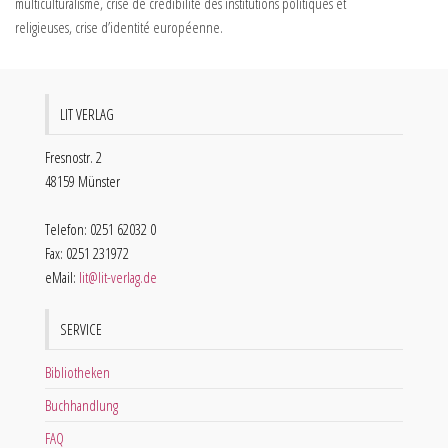
multiculturalisme, crise de crédibilité des institutions politiques et
religieuses, crise d’identité européenne.
LIT VERLAG
Fresnostr. 2
48159 Münster
Telefon: 0251 62032 0
Fax: 0251 231972
eMail:
lit@lit-verlag.de
SERVICE
Bibliotheken
Buchhandlung
FAQ