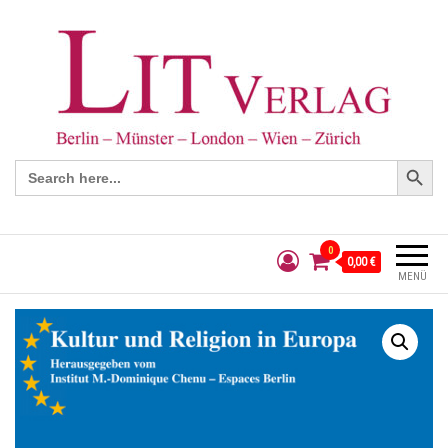
Search Button
Search
for:
0
0,00 €
MENÜ