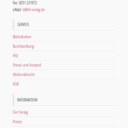
Fax: 0251 231972
eMail:
lit@lit-verlag.de
SERVICE
Bibliotheken
Buchhandlung
FAQ
Preise und Versand
Widerrufsrecht
AGB
INFORMATION
Der Verlag
Presse