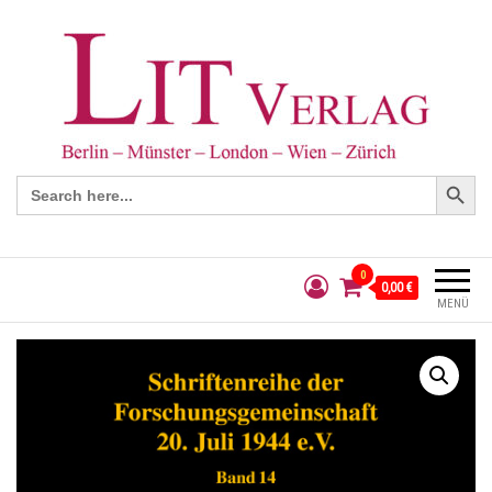
Search Button
Search
for:
0
0,00 €
MENÜ