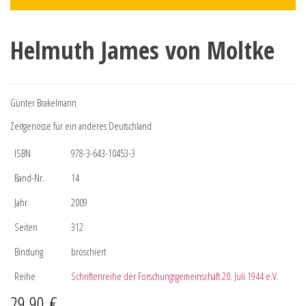
Helmuth James von Moltke
Günter Brakelmann
Zeitgenosse für ein anderes Deutschland
ISBN
978-3-643-10453-3
Band-Nr.
14
Jahr
2009
Seiten
312
Bindung
broschiert
Reihe
Schriftenreihe der Forschungsgemeinschaft 20. Juli 1944 e.V.
29,90
€