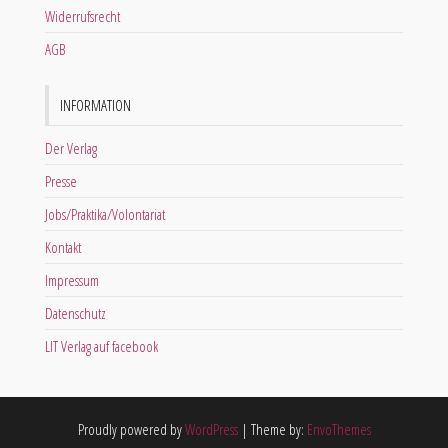
Widerrufsrecht
AGB
INFORMATION
Der Verlag
Presse
Jobs/Praktika/Volontariat
Kontakt
Impressum
Datenschutz
LIT Verlag auf facebook
Proudly powered by
WordPress
|
Theme by:
EnvoThemes