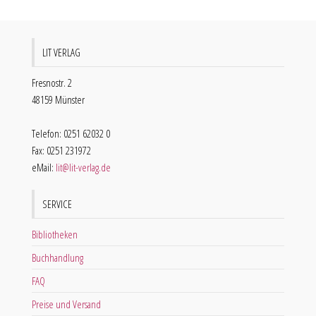
LIT VERLAG
Fresnostr. 2
48159 Münster
Telefon: 0251 62032 0
Fax: 0251 231972
eMail:
lit@lit-verlag.de
SERVICE
Bibliotheken
Buchhandlung
FAQ
Preise und Versand