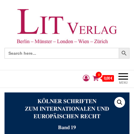
Search Button
Search
for:
0
0,00 €
MENÜ