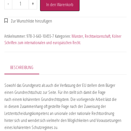
-
+
In den Warenkorb
Artikelnummer:
978-3-643-10455-7
Kategorien:
Münster
,
Rechtswissenschaft
,
Kölner
Schriften zum internationalen und europäischen Recht.
BESCHREIBUNG
Sowohl das Grundgesetz als auch die Verfassung der EU stellen dem Bürger
einen Grundrechtsschutz zur Seite. Für ihn stellt sich damit die Frage
nach einem kohärenten Grundrechtssystem. Die vorliegende Arbeit lässt die
in diesem Zusammenhang oft gestellte Frage nach der Zuweisung der
Letztentscheidungskompetenz an unionale oder nationale Rechtsordnung
hinter sich und wendet sich vielmehr den Möglichkeiten und Voraussetzungen
eines kohärenten Schutzregimes zu.