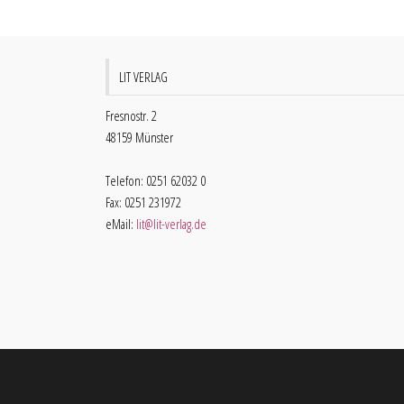
LIT VERLAG
Fresnostr. 2
48159 Münster
Telefon: 0251 62032 0
Fax: 0251 231972
eMail:
lit@lit-verlag.de