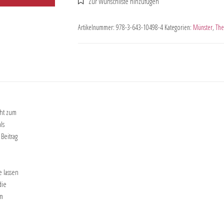
Artikelnummer:
978-3-643-10498-4
Kategorien:
Münster
,
The
cht zum
ls
Beitrag
 lassen
die
em