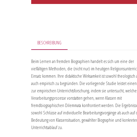
BESCHREIBUNG
Beim Lernen an fremden Biographien handelt es sich um eine der
vielfältigen Methoden, die (nicht nur) im heutigen Religionsunterri
Einsatz kommen. Ihre didaktische Wirksamkeit ist sowohl theologisch a
auch empirisch zu begründen. Die vorliegende Studie leistet einen 
zur empirischen Unterrichtsforschung, indem sie untersucht, welche
Verarbeitungsprozesse vonstatten gehen, wenn Klassen mit
fremdbiographischen Dilemmata konfrontiert werden. Die Ergebnisse
sowohl Schlüsse auf individuelle Bearbeitungsvorgänge als auch auf 
Bedeutung von Klassensituation, gewählter Biographie und konkret
Unterrichtsablauf zu.