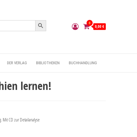
Search Button
0
0,00 €
DER VERLAG
BIBLIOTHEKEN
BUCHHANDLUNG
ien lernen!
g. Mit CD zur Detailanalyse