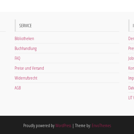
SERVICE
Bibliotheken
Der
Buchhandlung
Pre
FAQ
Job
Preise und Versand
Kon
Widerrufsrecht
Imp
AGB
Dat
LIT
Proudly powered by
WordPress
|
Theme by:
EnvoThemes