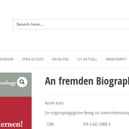
Search
for:
LDUNGEN
OPEN ACCESS
KATALOGE
LIT AKTUELL
MANUSKRIPT
An fremden Biograph
Karolin Kuhn
Ein religionspädagogischer Beitrag zur Unterrichtsforschun
ISBN
978-3-643-10498-4