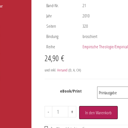
Band-Nr.
21
Jahr
2010
Seiten
320
Bindung
broschiert
Reihe
Empirische Theologie/Empirica
24,90
€
und inkl.
Versand
(D, A, CH)
eBook/Print
-
+
In den Warenkorb