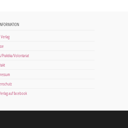
INFORMATION
 Verlag
sse
s/Praktika/Volontariat
takt
ressum
enschutz
 Verlag auf facebook