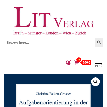
Search Button
Search
for:
0
0,00 €
MENÜ