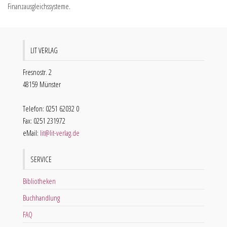
Finanzausgleichssysteme.
LIT VERLAG
Fresnostr. 2
48159 Münster
Telefon: 0251 62032 0
Fax: 0251 231972
eMail:
lit@lit-verlag.de
SERVICE
Bibliotheken
Buchhandlung
FAQ