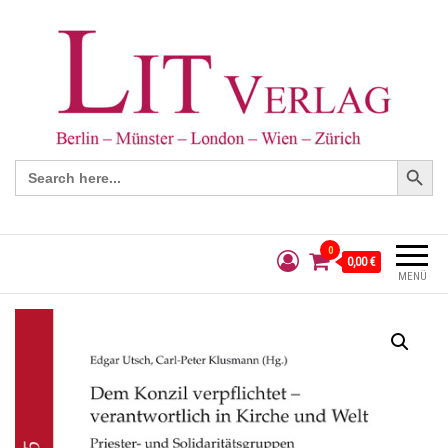
Search Button
Search
for:
0
0,00 €
MENÜ