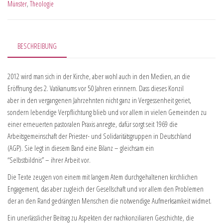
Münster
,
Theologie
BESCHREIBUNG
2012 wird man sich in der Kirche, aber wohl auch in den Medien, an die
Eröffnung des 2. Vatikanums vor 50 Jahren erinnern. Dass dieses Konzil
aber in den vergangenen Jahrzehnten nicht ganz in Vergessenheit geriet,
sondern lebendige Verpflichtung blieb und vor allem in vielen Gemeinden zu
einer erneuerten pastoralen Praxis anregte, dafür sorgt seit 1969 die
Arbeitsgemeinschaft der Priester- und Solidaritätsgruppen in Deutschland
(AGP). Sie legt in diesem Band eine Bilanz – gleichsam ein
“Selbstbildnis” – ihrer Arbeit vor.
Die Texte zeugen von einem mit langem Atem durchgehaltenen kirchlichen
Engagement, das aber zugleich der Gesellschaft und vor allem den Problemen
der an den Rand gedrängten Menschen die notwendige Aufmerksamkeit widmet.
Ein unerlässlicher Beitrag zu Aspekten der nachkonziliaren Geschichte, die