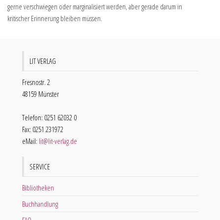
gerne verschwiegen oder marginalisiert werden, aber gerade darum in
kritischer Erinnerung bleiben müssen.
LIT VERLAG
Fresnostr. 2
48159 Münster
Telefon: 0251 62032 0
Fax: 0251 231972
eMail:
lit@lit-verlag.de
SERVICE
Bibliotheken
Buchhandlung