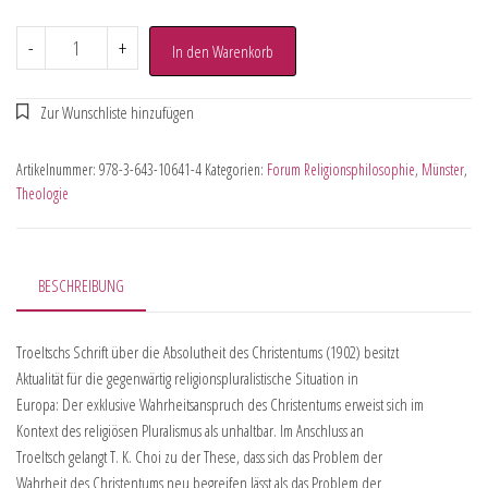
-
+
In den Warenkorb
Artikelnummer:
978-3-643-10641-4
Kategorien:
Forum Religionsphilosophie
,
Münster
,
Theologie
BESCHREIBUNG
Troeltschs Schrift über die Absolutheit des Christentums (1902) besitzt
Aktualität für die gegenwärtig religionspluralistische Situation in
Europa: Der exklusive Wahrheitsanspruch des Christentums erweist sich im
Kontext des religiösen Pluralismus als unhaltbar. Im Anschluss an
Troeltsch gelangt T. K. Choi zu der These, dass sich das Problem der
Wahrheit des Christentums neu begreifen lässt als das Problem der