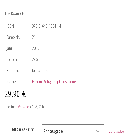
Tae-Kwan Choi
ISBN
978-3-643-10641-4
Band-Nr.
21
Jahr
2010
Seiten
296
Bindung
broschiert
Reihe
Forum Religionsphilosophie
29,90
€
und inkl.
Versand
(D, A, CH)
eBook/Print
Zurücksetzen