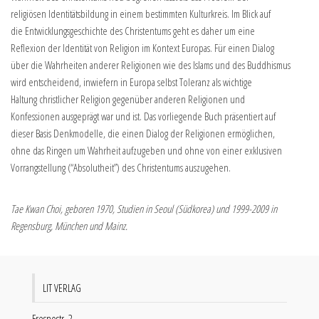
religiösen Identitätsbildung in einem bestimmten Kulturkreis. Im Blick auf
die Entwicklungsgeschichte des Christentums geht es daher um eine
Reflexion der Identität von Religion im Kontext Europas. Für einen Dialog
über die Wahrheiten anderer Religionen wie des Islams und des Buddhismus
wird entscheidend, inwiefern in Europa selbst Toleranz als wichtige
Haltung christlicher Religion gegenüber anderen Religionen und
Konfessionen ausgeprägt war und ist. Das vorliegende Buch präsentiert auf
dieser Basis Denkmodelle, die einen Dialog der Religionen ermöglichen,
ohne das Ringen um Wahrheit aufzugeben und ohne von einer exklusiven
Vorrangstellung (“Absolutheit”) des Christentums auszugehen.
Tae Kwan Choi, geboren 1970, Studien in Seoul (Südkorea) und 1999-2009 in
Regensburg, München und Mainz.
LIT VERLAG
Fresnostr. 2