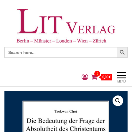
Search Button
Search
for:
0
0,00 €
MENÜ