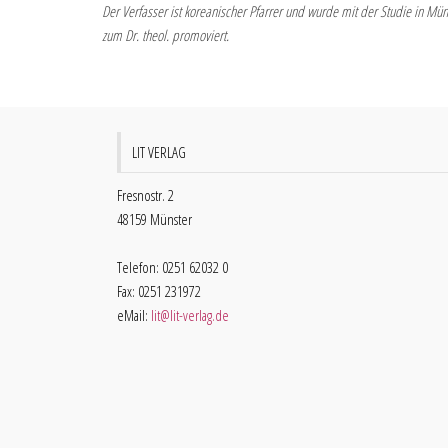
Der Verfasser ist koreanischer Pfarrer und wurde mit der Studie in Mün
zum Dr. theol. promoviert.
LIT VERLAG
Fresnostr. 2
48159 Münster
Telefon: 0251 62032 0
Fax: 0251 231972
eMail:
lit@lit-verlag.de