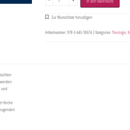
-
+
In den Warenkorb
Artikelnummer:
978-3-643-10674-2
Kategorien:
Theologie
,
M
nsichten
g werden
r und
er Kirche
rzeugenden