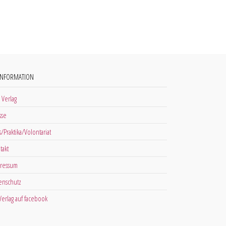
INFORMATION
 Verlag
sse
s/Praktika/Volontariat
takt
ressum
enschutz
 Verlag auf facebook