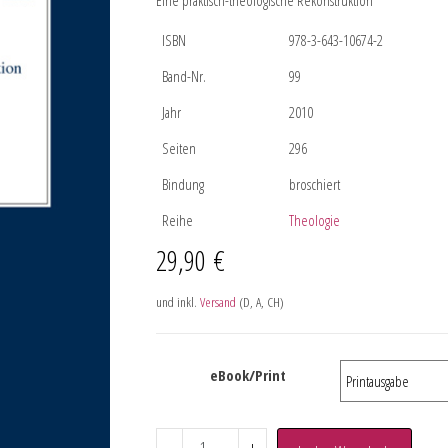
Eine praktisch-theologische Rekonstruktion
ISBN
978-3-643-10674-2
Band-Nr.
99
Jahr
2010
Seiten
296
Bindung
broschiert
Reihe
Theologie
29,90
€
und inkl.
Versand
(D, A, CH)
eBook/Print