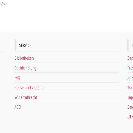
ster
SERVICE
Bibliotheken
Der
Buchhandlung
Pre
FAQ
Job
Preise und Versand
Kon
Widerrufsrecht
Imp
AGB
Dat
LIT