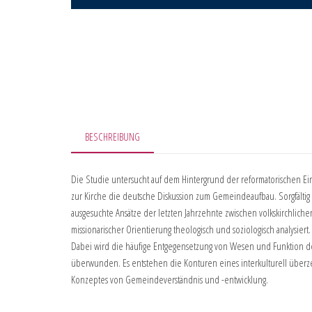
BESCHREIBUNG
Die Studie untersucht auf dem Hintergrund der reformatorischen Ei
zur Kirche die deutsche Diskussion zum Gemeindeaufbau. Sorgfälti
ausgesuchte Ansätze der letzten Jahrzehnte zwischen volkskirchliche
missionarischer Orientierung theologisch und soziologisch analysiert.
Dabei wird die häufige Entgegensetzung von Wesen und Funktion d
überwunden. Es entstehen die Konturen eines interkulturell übe
Konzeptes von Gemeindeverständnis und -entwicklung.