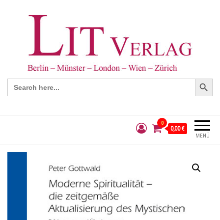
Search Button
Search
for:
0
0,00 €
MENÜ