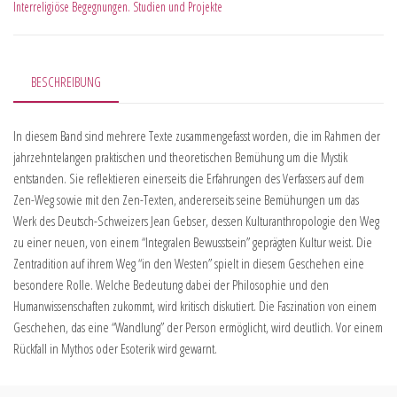
Interreligiöse Begegnungen. Studien und Projekte
BESCHREIBUNG
In diesem Band sind mehrere Texte zusammengefasst worden, die im Rahmen der
jahrzehntelangen praktischen und theoretischen Bemühung um die Mystik
entstanden. Sie reflektieren einerseits die Erfahrungen des Verfassers auf dem
Zen-Weg sowie mit den Zen-Texten, andererseits seine Bemühungen um das
Werk des Deutsch-Schweizers Jean Gebser, dessen Kulturanthropologie den Weg
zu einer neuen, von einem “Integralen Bewusstsein” geprägten Kultur weist. Die
Zentradition auf ihrem Weg “in den Westen” spielt in diesem Geschehen eine
besondere Rolle. Welche Bedeutung dabei der Philosophie und den
Humanwissenschaften zukommt, wird kritisch diskutiert. Die Faszination von einem
Geschehen, das eine “Wandlung” der Person ermöglicht, wird deutlich. Vor einem
Rückfall in Mythos oder Esoterik wird gewarnt.