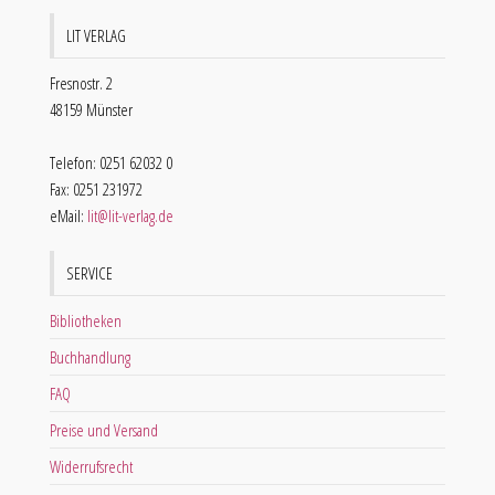
LIT VERLAG
Fresnostr. 2
48159 Münster
Telefon: 0251 62032 0
Fax: 0251 231972
eMail:
lit@lit-verlag.de
SERVICE
Bibliotheken
Buchhandlung
FAQ
Preise und Versand
Widerrufsrecht