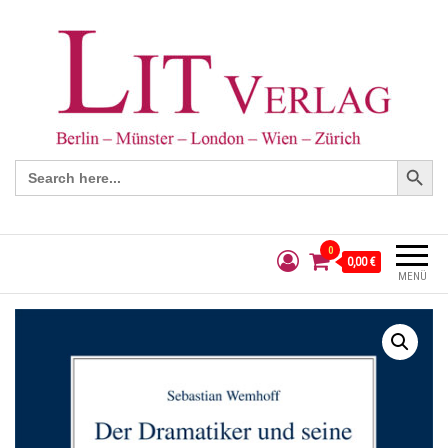
Search Button
Search
for:
0
0,00 €
MENÜ