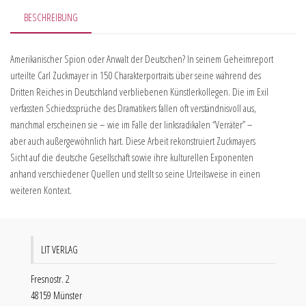
BESCHREIBUNG
Amerikanischer Spion oder Anwalt der Deutschen? In seinem Geheimreport
urteilte Carl Zuckmayer in 150 Charakterportraits über seine während des
Dritten Reiches in Deutschland verbliebenen Künstlerkollegen. Die im Exil
verfassten Schiedssprüche des Dramatikers fallen oft verständnisvoll aus,
manchmal erscheinen sie – wie im Falle der linksradikalen “Verräter” –
aber auch außergewöhnlich hart. Diese Arbeit rekonstruiert Zuckmayers
Sicht auf die deutsche Gesellschaft sowie ihre kulturellen Exponenten
anhand verschiedener Quellen und stellt so seine Urteilsweise in einen
weiteren Kontext.
LIT VERLAG
Fresnostr. 2
48159 Münster