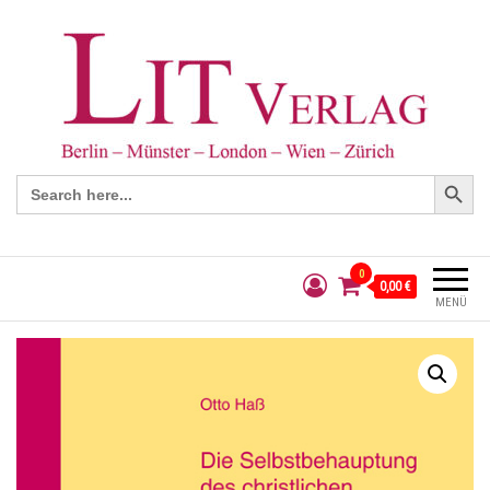
Search Button
Search
for:
0
0,00 €
MENÜ