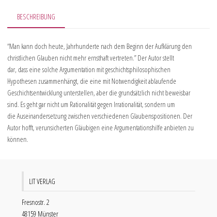
BESCHREIBUNG
“Man kann doch heute, Jahrhunderte nach dem Beginn der Aufklärung den
christlichen Glauben nicht mehr ernsthaft vertreten.” Der Autor stellt
dar, dass eine solche Argumentation mit geschichtsphilosophischen
Hypothesen zusammenhängt, die eine mit Notwendigkeit ablaufende
Geschichtsentwicklung unterstellen, aber die grundsätzlich nicht beweisbar
sind. Es geht gar nicht um Rationalität gegen Irrationalität, sondern um
die Auseinandersetzung zwischen verschiedenen Glaubenspositionen. Der
Autor hofft, verunsicherten Gläubigen eine Argumentationshilfe anbieten zu
können.
LIT VERLAG
Fresnostr. 2
48159 Münster