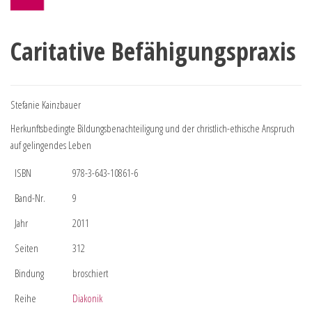
Caritative Befähigungspraxis
Stefanie Kainzbauer
Herkunftsbedingte Bildungsbenachteiligung und der christlich-ethische Anspruch
auf gelingendes Leben
ISBN
978-3-643-10861-6
Band-Nr.
9
Jahr
2011
Seiten
312
Bindung
broschiert
Reihe
Diakonik