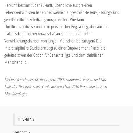
Herkunft bestimmt über Zukunft. Jugendliche aus prekären
Lebensverhältnissen haben nachweislich eingeschränkte (Aus-)Bildungs- und
gesellschaftliche Beteiligungsmöglichkeiten. Wie kann
christlich-caritatives Handeln in persönlicher Begegnung, aber auch in
diakonisch-politischer Anwaltschaft aussehen, um zu mehr
Verwirklichungschancen von jungen Menschen beizutragen? Die
interdisziplinäre Studie ermutigt zu einer Empowerment-Praxis, die
geleitet ist von der Option für Benachteiligte und dem christlichen
Menschenbild.
Stefanie Kainzbauer, Dr. theol., geb. 1981, studierte in Passau und San
Salvador Theologie sowie Caritaswissenschaft. 2010 Promotion im Fach
Moraltheologie.
LIT VERLAG
Fresnostr. 2