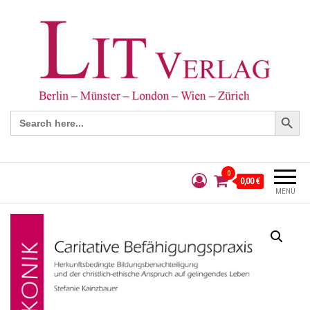
Search Button
Search
for:
0
0,00 €
MENÜ