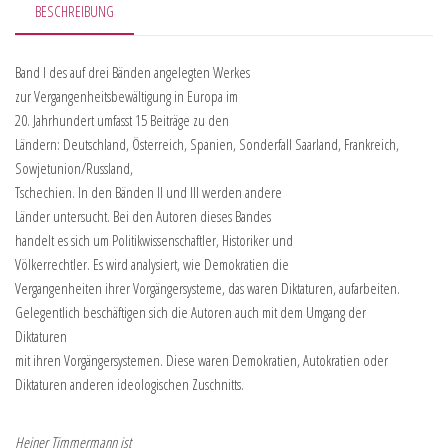
BESCHREIBUNG
Band I des auf drei Bänden angelegten Werkes
zur Vergangenheitsbewältigung in Europa im
20. Jahrhundert umfasst 15 Beiträge zu den
Ländern: Deutschland, Österreich, Spanien, Sonderfall Saarland, Frankreich,
Sowjetunion/Russland,
Tschechien. In den Bänden II und III werden andere
Länder untersucht. Bei den Autoren dieses Bandes
handelt es sich um Politikwissenschaftler, Historiker und
Völkerrechtler. Es wird analysiert, wie Demokratien die
Vergangenheiten ihrer Vorgängersysteme, das waren Diktaturen, aufarbeiten.
Gelegentlich beschäftigen sich die Autoren auch mit dem Umgang der
Diktaturen
mit ihren Vorgängersystemen. Diese waren Demokratien, Autokratien oder
Diktaturen anderen ideologischen Zuschnitts.
Heiner Timmermann ist