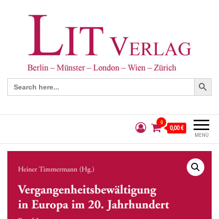
Search Button
Search
for:
0
0,00 €
MENÜ