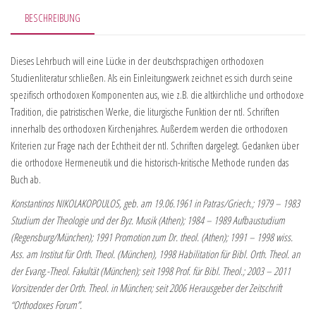
BESCHREIBUNG
Dieses Lehrbuch will eine Lücke in der deutschsprachigen orthodoxen
Studienliteratur schließen. Als ein Einleitungswerk zeichnet es sich durch seine
spezifisch orthodoxen Komponenten aus, wie z.B. die altkirchliche und orthodoxe
Tradition, die patristischen Werke, die liturgische Funktion der ntl. Schriften
innerhalb des orthodoxen Kirchenjahres. Außerdem werden die orthodoxen
Kriterien zur Frage nach der Echtheit der ntl. Schriften dargelegt. Gedanken über
die orthodoxe Hermeneutik und die historisch-kritische Methode runden das
Buch ab.
Konstantinos NIKOLAKOPOULOS, geb. am 19.06.1961 in Patras/Griech.; 1979 – 1983
Studium der Theologie und der Byz. Musik (Athen); 1984 – 1989 Aufbaustudium
(Regensburg/München); 1991 Promotion zum Dr. theol. (Athen); 1991 – 1998 wiss.
Ass. am Institut für Orth. Theol. (München), 1998 Habilitation für Bibl. Orth. Theol. an
der Evang.-Theol. Fakultät (München); seit 1998 Prof. für Bibl. Theol.; 2003 – 2011
Vorsitzender der Orth. Theol. in München; seit 2006 Herausgeber der Zeitschrift
“Orthodoxes Forum”.