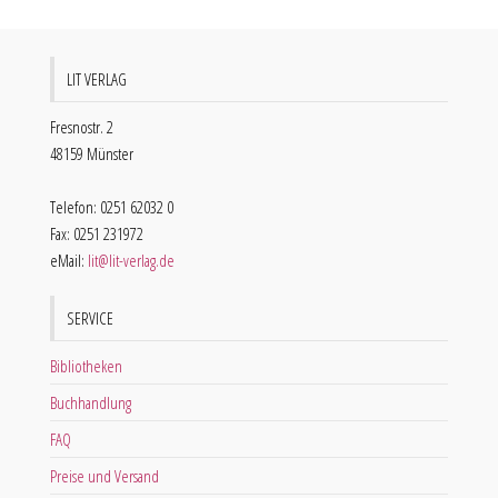
LIT VERLAG
Fresnostr. 2
48159 Münster
Telefon: 0251 62032 0
Fax: 0251 231972
eMail:
lit@lit-verlag.de
SERVICE
Bibliotheken
Buchhandlung
FAQ
Preise und Versand