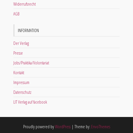
Widerrufsrecht
AGB
INFORMATION
Der Verlag
Presse
Jobs/Praktika/Volontariat
Kontakt
Impressum
Datenschutz
LIT Verlag auf facebook
Proudly powered by
WordPress
|
Theme by:
EnvoThemes