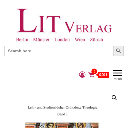
Search Button
Search
for:
0
0,00 €
MENÜ