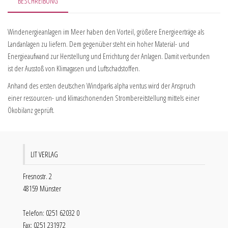
BESCHREIBUNG
Windenergieanlagen im Meer haben den Vorteil, größere Energieerträge als
Landanlagen zu liefern. Dem gegenüber steht ein hoher Material- und
Energieaufwand zur Herstellung und Errichtung der Anlagen. Damit verbunden
ist der Ausstoß von Klimagasen und Luftschadstoffen.
Anhand des ersten deutschen Windparks alpha ventus wird der Anspruch
einer ressourcen- und klimaschonenden Strombereitstellung mittels einer
Ökobilanz geprüft.
LIT VERLAG
Fresnostr. 2
48159 Münster
Telefon: 0251 62032 0
Fax: 0251 231972