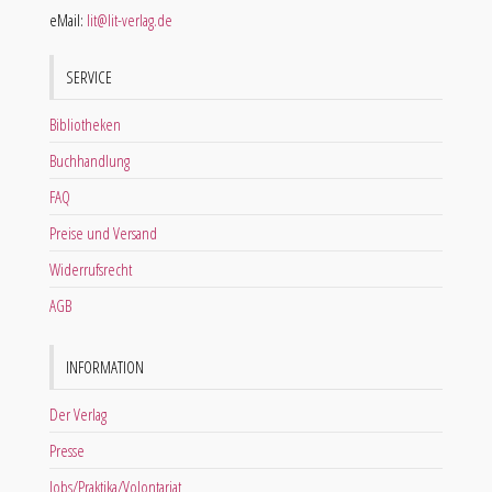
eMail:
lit@lit-verlag.de
SERVICE
Bibliotheken
Buchhandlung
FAQ
Preise und Versand
Widerrufsrecht
AGB
INFORMATION
Der Verlag
Presse
Jobs/Praktika/Volontariat