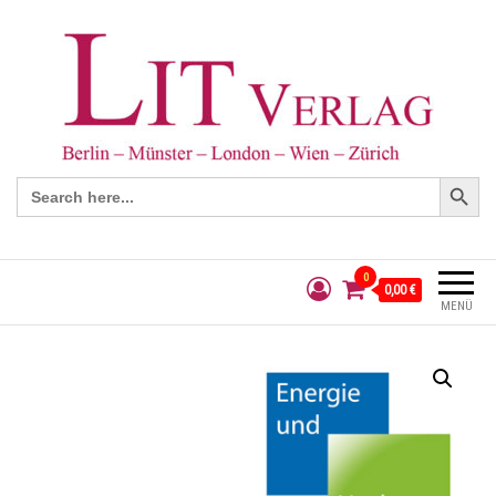
Search Button
Search
for:
0
0,00 €
MENÜ