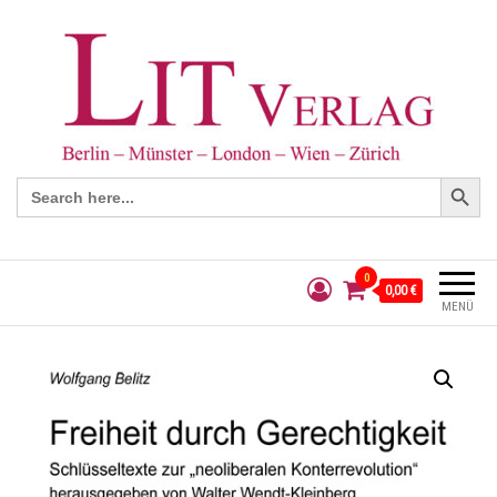
Search Button
Search
for:
0
0,00 €
MENÜ