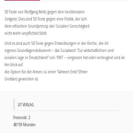
50 Texte von Wolfgang Belitz gegen den neoliberalen
Zeitgeist. Dies sind 50 Texte gegen eine Politik, die sich
dem ethischen Grundprinzip der Sozialen Gerechtigkeit
nicht mehr verpflichtet fühlt.
Und es sind auch 50 Texte gegen Entwicklungen in der Kirche, die ihr
eigenes Grundlagendokument – das Sozialwort “Zur wirtschaftlichen und
sozialen Lage in Deutschland” von 1997 – vergessen hat oder verleugnet und im
Hin blick auf
die Option für die Armen zu einer “lahmen Ente”(Peter
Grottian) geworden ist.
LIT VERLAG
Fresnostr. 2
48159 Münster