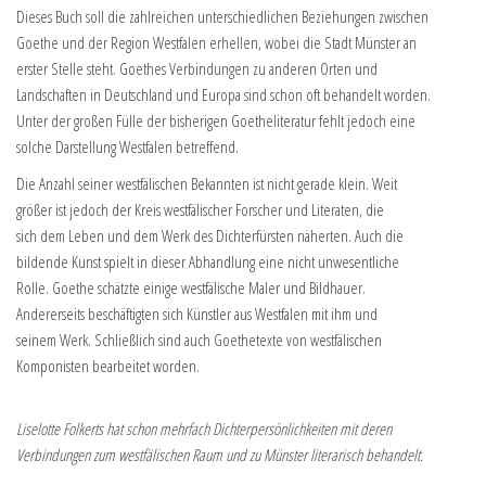
Dieses Buch soll die zahlreichen unterschiedlichen Beziehungen zwischen
Goethe und der Region Westfalen erhellen, wobei die Stadt Münster an
erster Stelle steht. Goethes Verbindungen zu anderen Orten und
Landschaften in Deutschland und Europa sind schon oft behandelt worden.
Unter der großen Fülle der bisherigen Goetheliteratur fehlt jedoch eine
solche Darstellung Westfalen betreffend.
Die Anzahl seiner westfälischen Bekannten ist nicht gerade klein. Weit
größer ist jedoch der Kreis westfälischer Forscher und Literaten, die
sich dem Leben und dem Werk des Dichterfürsten näherten. Auch die
bildende Kunst spielt in dieser Abhandlung eine nicht unwesentliche
Rolle. Goethe schätzte einige westfälische Maler und Bildhauer.
Andererseits beschäftigten sich Künstler aus Westfalen mit ihm und
seinem Werk. Schließlich sind auch Goethetexte von westfälischen
Komponisten bearbeitet worden.
Liselotte Folkerts hat schon mehrfach Dichterpersönlichkeiten mit deren
Verbindungen zum westfälischen Raum und zu Münster literarisch behandelt.