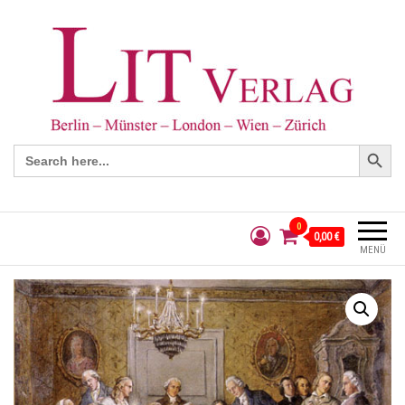
Search Button
Search
for:
0
0,00 €
MENÜ