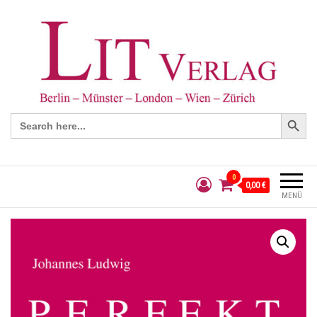
Search Button
Search
for:
0
0,00 €
MENÜ