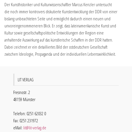
Der Kunsthistoriker und Kulturwissenschaftler Marcus Kenzler untersucht
die noch immer kontrovers diskutierte Kunstentwicklung der DDR von einer
bislang unbeachteten Seite und ermöglicht dadurch einen neuen und
unvoreingenommeneren Blick. Er zeigt, dass lateinamerikanische Kunst und
Kultur sowie gesellschaftspolitische Entwicklungen der Region eine
anhaltende Auswirkung auf das künstlerische Schaffen in der DDR hatten.
Dabei zeichnet er ein detailliertes Bild der ostdeutschen Gesellschaft
zwischen Ideologie, Propaganda und der individuellen Lebenswirklichkeit.
LIT VERLAG
Fresnostr. 2
48159 Münster
Telefon: 0251 62032 0
Fax: 0251 231972
eMail:
lit@lit-verlag.de